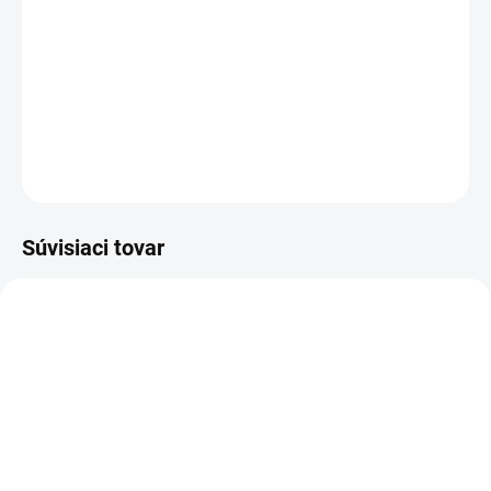
mliečnu čokoládu s poctivým zložením. Okúste
ako naozaj chutí mať cez 325 miliónov
odberateľov pomocou tejto čokolády. *Mňam*
DETAILNÉ INFORMÁCIE
OPÝTAŤ SA
STRÁŽIŤ
Súvisiaci tovar
NOVINKA
4142
83194
SKLADOM
SKLADOM
(>5 KS)
(>5 KS)