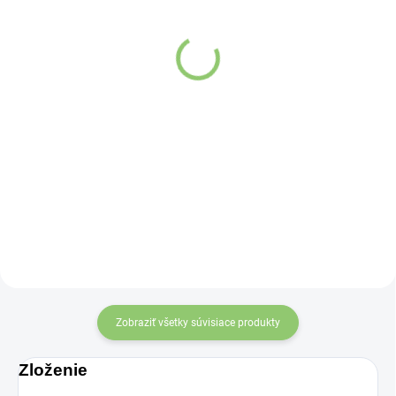
Altevita AYUR MORNING
ARÔME Čaj v krabičke,
kávovinový nápoj s
čierny, 2 príchute po 5
bylinami 100g
kusoch, Zvárakové
korenie, Korenistá
limonáda, 1ks
Detail
Detail
Ranný rituál, ktorý
Výberový čaj zo Srí
prebudí vaše telo aj
Lanky s dvoma
myseľ
rôznymi
príchuťami.
Zobraziť všetky súvisiace produkty
Zloženie