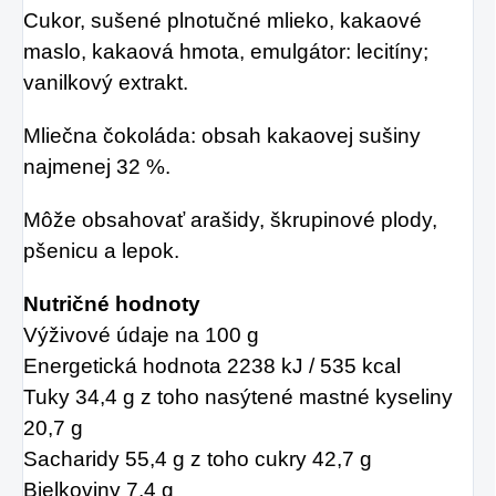
Cukor, sušené plnotučné mlieko, kakaové
maslo, kakaová hmota, emulgátor: lecitíny;
vanilkový extrakt.
Mliečna čokoláda: obsah kakaovej sušiny
najmenej 32 %.
Môže obsahovať arašidy, škrupinové plody,
pšenicu a lepok.
Nutričné ​​hodnoty
Výživové údaje na 100 g
Energetická hodnota 2238 kJ / 535 kcal
Tuky 34,4 g
z toho nasýtené mastné kyseliny
20,7 g
Sacharidy 55,4 g
z toho cukry
42,7 g
Bielkoviny 7,4 g