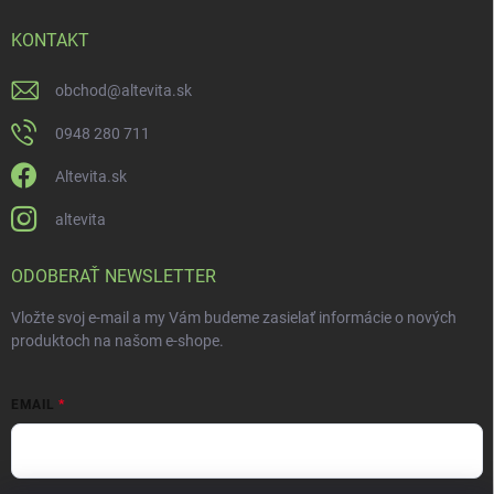
KONTAKT
obchod
@
altevita.sk
0948 280 711
Altevita.sk
altevita
ODOBERAŤ NEWSLETTER
Vložte svoj e-mail a my Vám budeme zasielať informácie o nových
produktoch na našom e-shope.
EMAIL