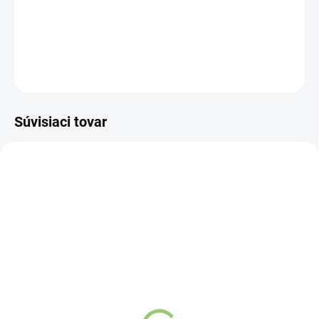
farebnými svetlami a USB
DETAILNÉ INFORMÁCIE
OPÝTAŤ SA
STRÁŽIŤ
Súvisiaci tovar
NOVINKA
83075
83096
SKLADOM
SKLADOM
(>5 KS)
(4 KS)
Yogi & Yogini Naturals
Yogi & Yogini Naturals
Meditačný vankúš dizajn
Meditačný vankúš dizajn