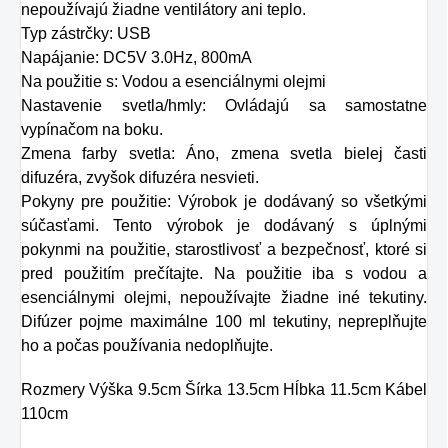
nepoužívajú žiadne ventilátory ani teplo.
Typ zástrčky: USB
Napájanie: DC5V 3.0Hz, 800mA
Na použitie s: Vodou a esenciálnymi olejmi
Nastavenie svetla/hmly: Ovládajú sa samostatne
vypínačom na boku.
Zmena farby svetla: Áno, zmena svetla bielej časti
difuzéra, zvyšok difuzéra nesvieti.
Pokyny pre použitie: Výrobok je dodávaný so všetkými
súčasťami. Tento výrobok je dodávaný s úplnými
pokynmi na použitie, starostlivosť a bezpečnosť, ktoré si
pred použitím prečítajte. Na použitie iba s vodou a
esenciálnymi olejmi, nepoužívajte žiadne iné tekutiny.
Difúzer pojme maximálne 100 ml tekutiny, nepreplňujte
ho a počas používania nedoplňujte.
Rozmery Výška 9.5cm Šírka 13.5cm Hĺbka 11.5cm Kábel
110cm