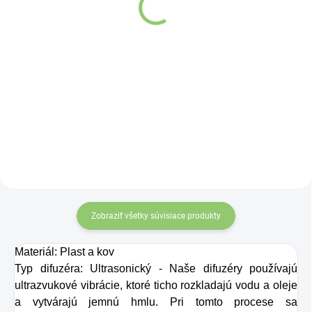
v tvare srdca z bielej
Kvet života mandala sivý
organickej bavlny 1ks
z bielej organickej bavlny
1ks
Detail
Detail
Meditačný vankúš
Meditačný vankúš
Yogi & Yogini s
Yogi & Yogini s
vnútorným a
vnútorným a
vonkajším poťahom
vonkajším poťahom
zo 100 % organickej
zo 100 % organickej
bavlny a plnený
bavlny a plnený
prírodnými
prírodnými
Zobraziť všetky súvisiace produkty
pohánkovými
pohánkovými
plevami.
plevami.
Materiál: Plast a kov
Typ difuzéra: Ultrasonický - Naše difuzéry používajú
ultrazvukové vibrácie, ktoré ticho rozkladajú vodu a oleje
a vytvárajú jemnú hmlu. Pri tomto procese sa