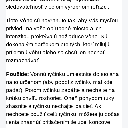
sledovateľnosť v celom výrobnom reťazci.
Tieto Vône sú navrhnuté tak, aby Vás mysľou
priviedli na vaše obľúbené miesto a ich
intenzitou prekrývajú nežiaduce vône. Sú
dokonalým darčekom pre tých, ktorí milujú
príjemnú vôňu alebo sa chcú len nechať
rozmaznávať.
Použitie:
Vonnú tyčinku umiestnite do stojana
na to určenom (aby popol z tyčinky mal kde
padať). Potom tyčinku zapáľte a nechajte na
krátku chvíľu rozhorieť. Oheň pohybom ruky
zhasnite a tyčinku nechajte iba tlieť. Ak
nechcete použiť celú tyčinku, môžete ju počas
tlenia zhasnúť pritlačením tlejúcej koncovej