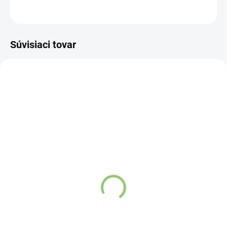
OPÝTAŤ SA
STRÁŽIŤ
Súvisiaci tovar
NOVINKA
83247
VYPREDANÉ
Charlie's Organics sýtená
pitná voda s malinovou a
limetkovou šťavou 330
ml
Detail