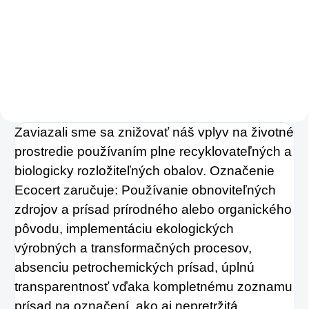
Zažite pravú
osviežujúcu chuť s
Charlie's Organics.
Táto perlivá voda s
prírodnou malinovou
a limetkovou šťavou
Zaviazali sme sa znižovať náš vplyv na životné
je vyrobená z BIO
prostredie používaním plne recyklovateľných a
certifikovaných
biologicky rozložiteľných obalov. Označenie
prísad. Je skvelá na
Ecocert zaručuje: Používanie obnoviteľných
zahnanie smädu
zdrojov a prísad prírodného alebo organického
alebo len ako
pôvodu, implementáciu ekologických
osvieženie v týchto
výrobných a transformačných procesov,
sparných dňoch.
absenciu petrochemických prísad, úplnú
transparentnosť vďaka kompletnému zoznamu
prísad na označení, ako aj nepretržitá