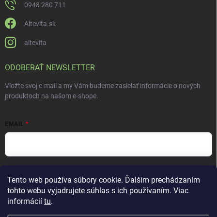
0948 280 711
Altevita.sk
altevita
ODOBERAŤ NEWSLETTER
Vložte svoj e-mail a my Vám budeme zasielať informácie o nových
produktoch na našom e-shope.
EMAIL
Vložením e-mailu súhlasíte s
podmienkami ochrany osobných údajov
Tento web používa súbory cookie. Ďalším prechádzaním
Prihlásiť sa
tohto webu vyjadrujete súhlas s ich používaním. Viac
informácií
tu
.