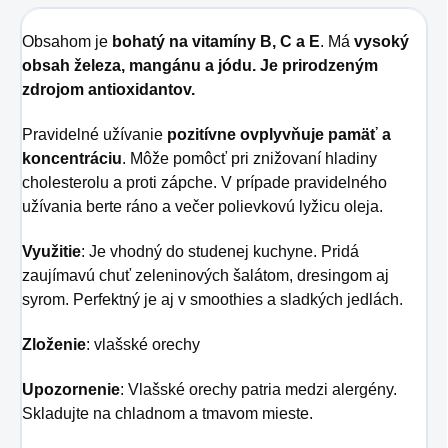
Obsahom je
bohatý na vitamíny B, C a E
. Má
vysoký
obsah železa, mangánu a jódu. Je prirodzeným
zdrojom antioxidantov.
Pravidelné užívanie
pozitívne ovplyvňuje pamäť a
koncentráciu
. Môže pomôcť pri znižovaní hladiny
cholesterolu a proti zápche. V prípade pravidelného
užívania berte ráno a večer polievkovú lyžicu oleja.
Využitie
: Je vhodný do studenej kuchyne. Pridá
zaujímavú chuť zeleninových šalátom, dresingom aj
syrom. Perfektný je aj v smoothies a sladkých jedlách.
Zloženie
: vlašské orechy
Upozornenie
: Vlašské orechy patria medzi alergény.
Skladujte na chladnom a tmavom mieste.