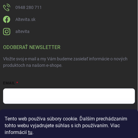
0948 280 711
Altevita.sk
altevita
ODOBERAŤ NEWSLETTER
Vložte svoj e-mail a my Vám budeme zasielať informácie o nových
produktoch na našom e-shope.
EMAIL
Vložením e-mailu súhlasíte s
podmienkami ochrany osobných údajov
Tento web používa súbory cookie. Ďalším prechádzaním
Prihlásiť sa
tohto webu vyjadrujete súhlas s ich používaním. Viac
informácií
tu
.