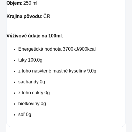
Objem
: 250 ml
Krajina pôvodu
: ČR
Výživové údaje na 100ml:
Energetická hodnota 3700kJ/900kcal
tuky 100,0g
z toho nasýtené mastné kyseliny 9,0g
sacharidy 0g
z toho cukry 0g
bielkoviny 0g
soľ 0g