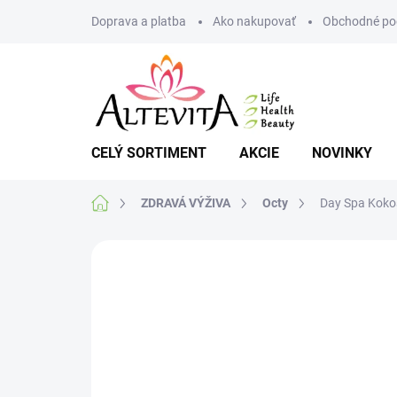
Prejsť
Doprava a platba
Ako nakupovať
Obchodné po
na
obsah
CELÝ SORTIMENT
AKCIE
NOVINKY
Domov
ZDRAVÁ VÝŽIVA
Octy
Day Spa Koko
Neohodnotené
Podrobnosti hodnote