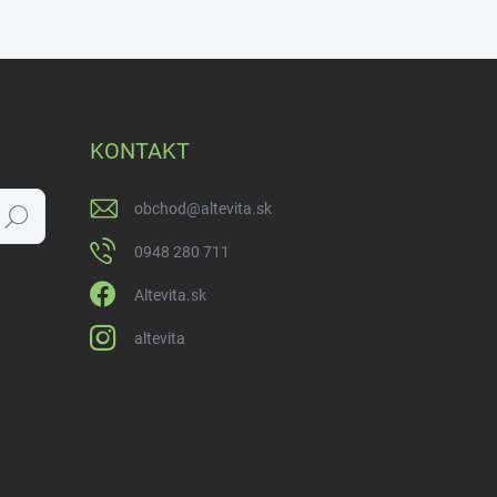
KONTAKT
obchod
@
altevita.sk
Hľadať
0948 280 711
Altevita.sk
altevita