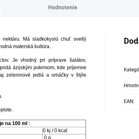
Hodnotenie
 nektáru. Má sladkokyslú chuť svetlý
Dod
rodná materská kultúra.
tov. Je vhodný pri príprave šalátov,
i pridá ázijským pokrmom, kde príjemne
Kategó
 aj zeleninové jedlá a omáčky v štýle
Hmotn
.
EAN
:
plote.
e na 100 ml :
0 kj / 0 kcal
0 g