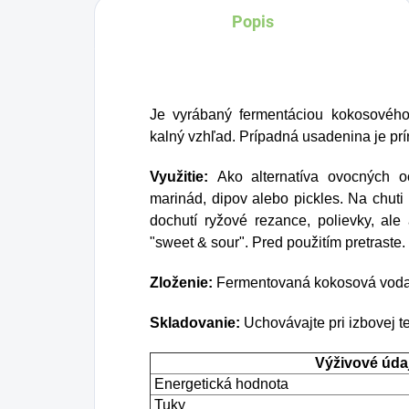
Popis
BIO certifikovaných
prísad. Je skvelá na
zahnanie smädu alebo
len ako osvieženie v
Je vyrábaný fermentáciou kokosového
týchto sparných dňoch.
kalný vzhľad. Prípadná usadenina je prí
Využitie:
Ako alternatíva ovocných oc
marinád, dipov alebo pickles. Na chut
dochutí ryžové rezance, polievky, ale
"sweet & sour". Pred použitím pretraste.
Zloženie:
Fermentovaná kokosová voda
Skladovanie:
Uchovávajte pri izbovej te
Výživové údaj
Energetická hodnota
Tuky