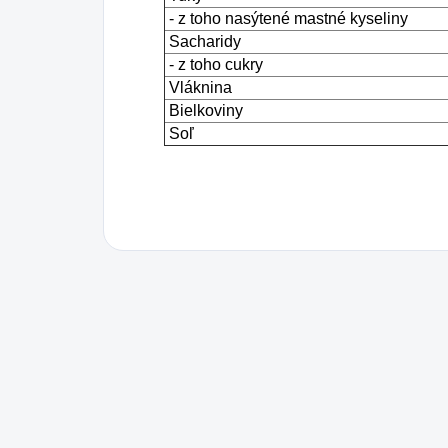
- z toho nasýtené mastné kyseliny
Sacharidy
- z toho cukry
Vláknina
Bielkoviny
Soľ