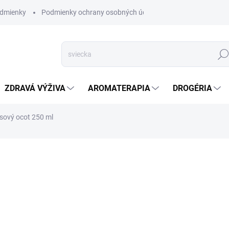
dmienky
Podmienky ochrany osobných údajov
Hľad
ZDRAVÁ VÝŽIVA
AROMATERAPIA
DROGÉRIA
sový ocot 250 ml
nia
ZNAČKA:
DAY SPA
SKLADOM
(3 KS)
Delikátne dochucovadlo z k
ázijských jedál, ale aj všade 
DETAILNÉ INFORMÁCIE