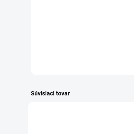
Súvisiaci tovar
NOVINKA
83247