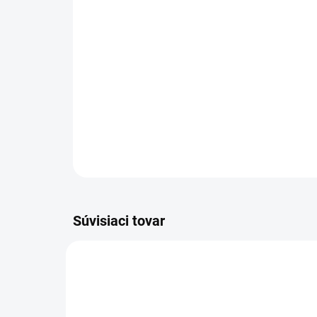
Súvisiaci tovar
NOVINKA
NOVIN
83157