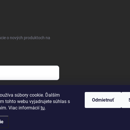
ácie o nových produktoch na
osobných údajov
oužíva súbory cookie. Ďalším
Odmietnuť
m tohto webu vyjadrujete súhlas s
ním. Viac informácií
tu
.
ie
uty
. Všetky práva vyhradené.
Upraviť nastavenie cookies