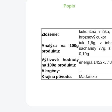
Popis
zapaľovanie napr.
BI
sviečok na cintoríne
pr
alebo vysokých sviečok
za
v skle.
le
kukuričná múka, 
Zloženie:
tý
hroznový cukor
tuk 1,6g, z toh
Analýza na 100g
sacharidy 77g, z 
produktu:
0,19g
Výživové hodnoty
energia 1452kJ / 
na 100g produktu:
Alergény:
–
Krajina pôvodu:
Maďarsko