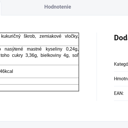
Hodnotenie
O certifikovaných
ísad. Je skvelá na
hnanie smädu alebo
n ako osvieženie v
Dod
kukuričný škrob, zemiakové vločky,
chto sparných dňoch.
o nasýtené mastné kyseliny 0,24g,
toho cukry 3,36g, bielkoviny 4g, soľ
Kategó
346kcal
Hmotn
EAN
: