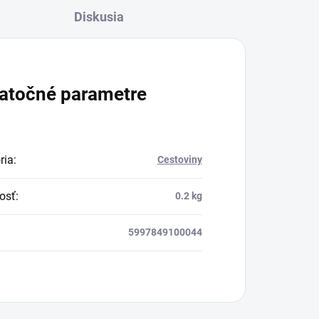
Diskusia
atočné parametre
ria
:
Cestoviny
osť
:
0.2 kg
5997849100044