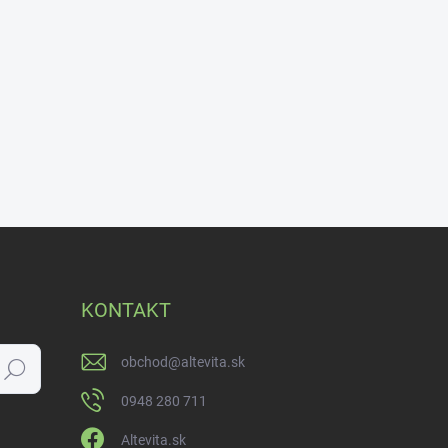
KONTAKT
obchod
@
altevita.sk
Hľadať
0948 280 711
Altevita.sk