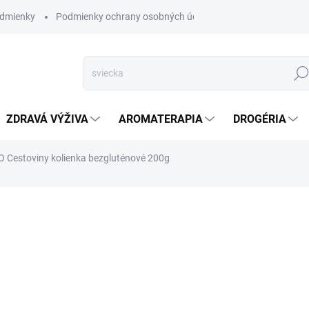
dmienky
Podmienky ochrany osobných údajov
Hľad
ZDRAVÁ VÝŽIVA
AROMATERAPIA
DROGÉRIA
 Cestoviny kolienka bezgluténové 200g
nia
ZNAČKA:
CORNITO
VYPREDANÉ
Bezgluténové (bezlepkové) k
Bez cholesterolu, bez konze
sóje a gluténu (lepku). Cest
k omáčkam, na zapekanie a 