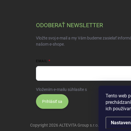
ODOBERAŤ NEWSLETTER
Vložte svoj e-mail a my Vám budeme zasielať inform
našom e-shope.
EMAIL
Vložením e-mailu súhlasíte s
podmienkami ochrany 
Tento web p
Prihlásiť sa
prechádzaní
ich používa
Nastaven
Copyright 2026
ALTEVITA Group s.r.o., life - health - bea