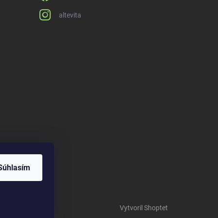
altevita
Súhlasím
Vytvoril Shoptet