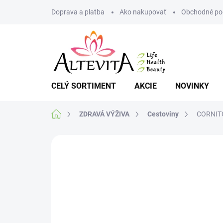
Prejsť
Doprava a platba
Ako nakupovať
Obchodné po
na
obsah
CELÝ SORTIMENT
AKCIE
NOVINKY
Domov
ZDRAVÁ VÝŽIVA
Cestoviny
CORNITO
Neohodnotené
Podrobnosti hodnote