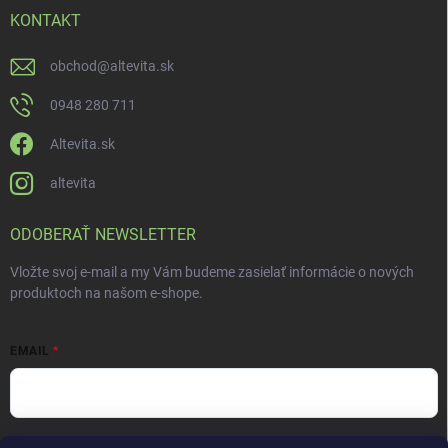
KONTAKT
obchod
@
altevita.sk
0948 280 711
Altevita.sk
altevita
ODOBERAŤ NEWSLETTER
Vložte svoj e-mail a my Vám budeme zasielať informácie o nových
produktoch na našom e-shope.
EMAIL