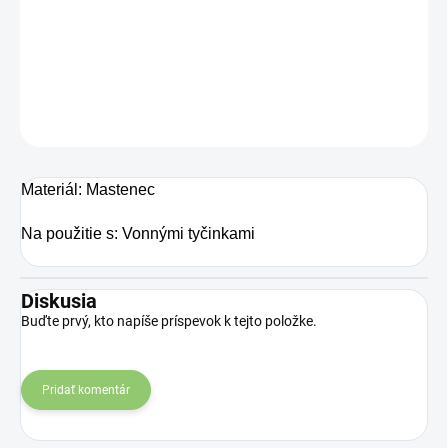
Stojanček - vonné tyčinky - Čakra - okrúhly - vyrezávaný
DETAILNÉ INFORMÁCIE
OPÝTAŤ SA
STRÁŽIŤ
Materiál: Mastenec
Na použitie s: Vonnými tyčinkami
Diskusia
Buďte prvý, kto napíše príspevok k tejto položke.
Pridať komentár