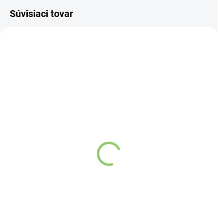
Súvisiaci tovar
NOVINKA
NOVINKA
83247
83300
SKLADOM
VYPREDANÉ
(>5 KS)
Charlie's Organics sýtená
Altevita Collagen
pitná voda s malinovou a
Peptides Pure Premium
limetkovou šťavou 330
Box 25 x 8g
ml
Detail
Detail
Zažite pravú
Kolagén sa považuje
osviežujúcu chuť s
za hlavnú zložku