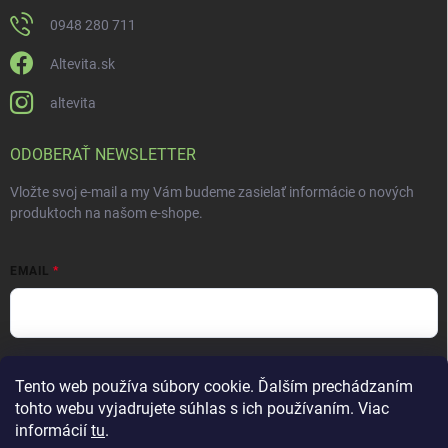
0948 280 711
Altevita.sk
altevita
ODOBERAŤ NEWSLETTER
Vložte svoj e-mail a my Vám budeme zasielať informácie o nových
produktoch na našom e-shope.
EMAIL
Vložením e-mailu súhlasíte s
podmienkami ochrany osobných údajov
Tento web používa súbory cookie. Ďalším prechádzaním
Prihlásiť sa
tohto webu vyjadrujete súhlas s ich používaním. Viac
informácií
tu
.