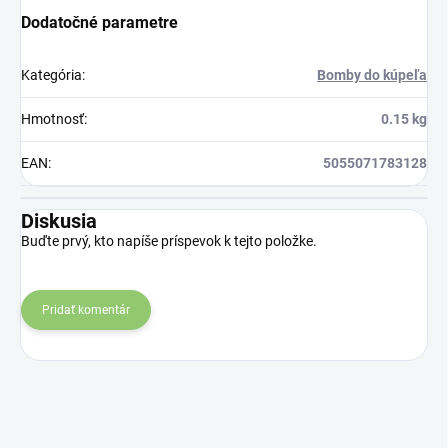
Dodatočné parametre
Kategória
:
Bomby do kúpeľa
Hmotnosť
:
0.15 kg
EAN
:
5055071783128
Diskusia
Buďte prvý, kto napíše príspevok k tejto položke.
Pridať komentár