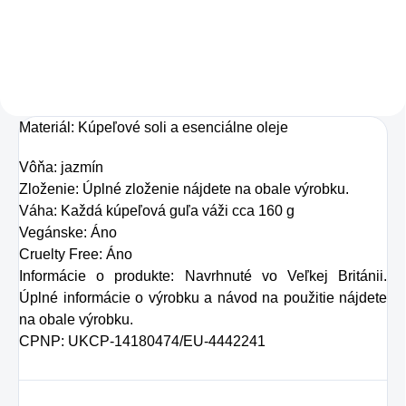
Charlie's Organics.
pokožky. Tvorí ju,
Táto perlivá voda s
dokonca, až
prírodnou malinovou
v množstve 80 %.
a limetkovou šťavou
Ako dobre vieme,
je vyrobená z BIO
Materiál: Kúpeľové soli a esenciálne oleje
pokožku ovplyvňujú
certifikovaných
mnohé faktory,
Vôňa: jazmín
prísad. Je skvelá na
dôsledkom čoho
Zloženie: Úplné zloženie nájdete na obale výrobku.
zahnanie smädu
Váha: Každá kúpeľová guľa váži cca 160 g
môže produkcia
alebo len ako
Vegánske: Áno
kolagénu zanikať.
Cruelty Free: Áno
osvieženie v týchto
Preto rad prichádza
Informácie o produkte: Navrhnuté vo Veľkej Británii.
sparných dňoch.
na produkt Verisol,
Úplné informácie o výrobku a návod na použitie nájdete
na obale výrobku.
ktorý je v tomto
CPNP: UKCP-14180474/EU-4442241
prípade skvelým
riešením.