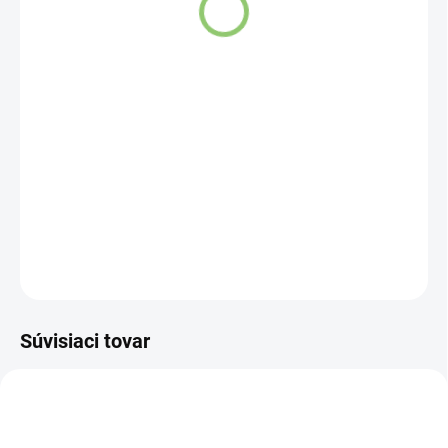
SKLADOM
(>5 KS)
DETAILNÉ INFORMÁCIE
OPÝTAŤ SA
STRÁŽIŤ
Súvisiaci tovar
NOVINKA
83300