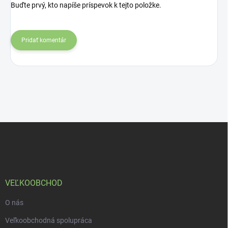
Buďte prvý, kto napíše príspevok k tejto položke.
Pridať komentár
Z
á
p
ä
t
i
VEĽKOOBCHOD
e
O nás
Veľkoobchodná spolupráca