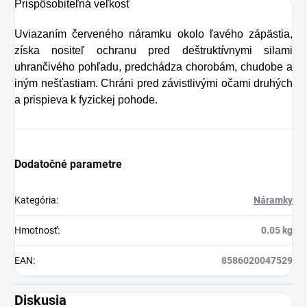
Prispôsobiteľná veľkosť
pokožku ovplyvňujú
mnohé faktory,
Uviazaním červeného náramku okolo ľavého zápästia,
dôsledkom čoho
získa nositeľ ochranu pred deštruktívnymi silami
uhrančivého pohľadu, predchádza chorobám, chudobe a
môže produkcia
iným nešťastiam. Chráni pred závistlivými očami druhých
kolagénu zanikať.
a prispieva k fyzickej pohode.
Preto rad prichádza
na produkt Verisol,
ktorý je v tomto
Dodatočné parametre
prípade skvelým
riešením.
Kategória
:
Náramky
Hmotnosť
:
0.05 kg
EAN
:
8586020047529
Diskusia