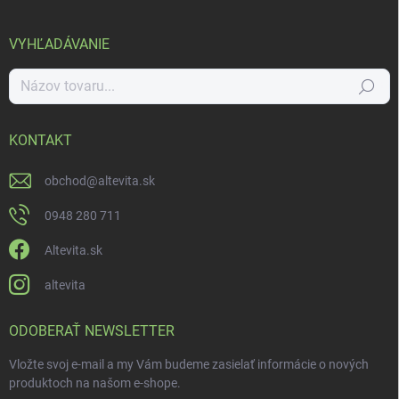
VYHĽADÁVANIE
Hľadať
KONTAKT
obchod
@
altevita.sk
0948 280 711
Altevita.sk
altevita
ODOBERAŤ NEWSLETTER
Vložte svoj e-mail a my Vám budeme zasielať informácie o nových
produktoch na našom e-shope.