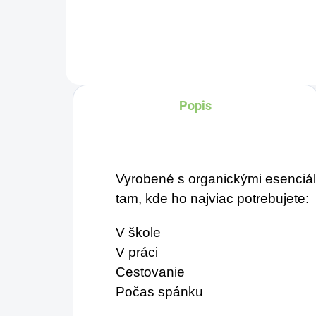
Tvorí ju, dokonca, až
v množstve 80 %. Ako
dobre vieme, pokožku
ovplyvňujú mnohé
Popis
faktory, dôsledkom
čoho môže produkcia
kolagénu zanikať. Preto
rad prichádza na
Vyrobené s organickými esenciál
produkt Verisol, ktorý je
tam, kde ho najviac potrebujete:
v tomto prípade
V škole
skvelým riešením.
V práci
Cestovanie
Počas spánku