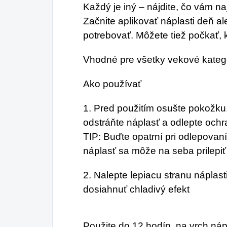
Každý je iný – nájdite, čo vám na
Začnite aplikovať náplasti deň a
potrebovať. Môžete tiež počkať, 
Vhodné pre všetky vekové kateg
Ako používať
1. Pred použitím osušte pokožku. 
odstráňte náplasť a odlepte ochr
TIP: Buďte opatrní pri odlepovan
náplasť sa môže na seba prilepiť
2. Nalepte lepiacu stranu náplast
dosiahnuť chladivý efekt
Použite do 12 hodín, na vrch nápl