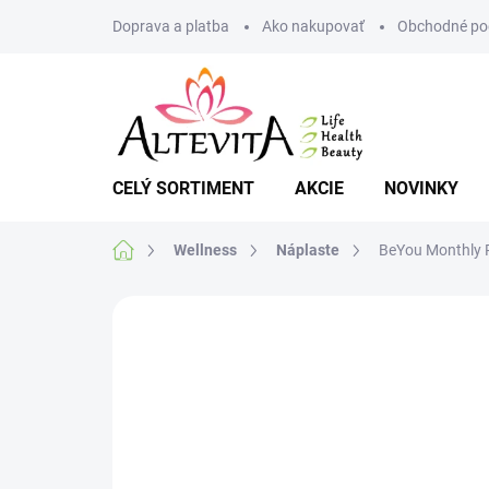
Prejsť
Doprava a platba
Ako nakupovať
Obchodné po
na
obsah
CELÝ SORTIMENT
AKCIE
NOVINKY
Domov
Wellness
Náplaste
BeYou Monthly 
Neohodnotené
Podrobnosti hodnote