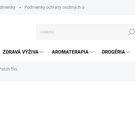
dmienky
Podmienky ochrany osobných údajov
Hľad
ZDRAVÁ VÝŽIVA
AROMATERAPIA
DROGÉRIA
Patch 5ks
nia
ZNAČKA:
BEYOU
SKLADOM
(>5 KS)
Náplasti pri bolestivej
100% PRÍRODNÉ, vhodn
alternatíva k termofor