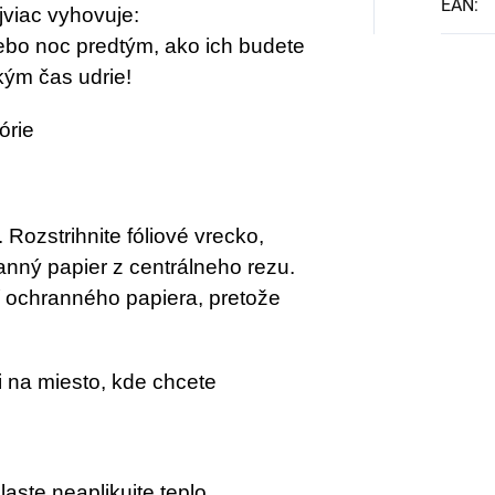
EAN
:
jviac vyhovuje:
lebo noc predtým, ako ich budete
kým čas udrie!
órie
Rozstrihnite fóliové vrecko,
anný papier z centrálneho rezu.
í ochranného papiera, pretože
i na miesto, kde chcete
aste neaplikujte teplo