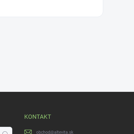
KONTAKT
obchod
@
altevita.sk