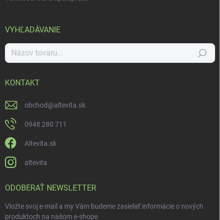
VYHĽADÁVANIE
Hľadať
KONTAKT
obchod
@
altevita.sk
0948 280 711
Altevita.sk
altevita
ODOBERAŤ NEWSLETTER
Vložte svoj e-mail a my Vám budeme zasielať informácie o nových
produktoch na našom e-shope.