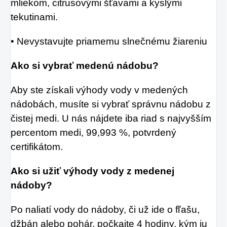
mliekom, citrusovými šťavami a kyslými
tekutinami.
• Nevystavujte priamemu slnečnému žiareniu
Ako si vybrať medenú nádobu?
Aby ste získali výhody vody v medených
nádobách, musíte si vybrať správnu nádobu z
čistej medi. U nás nájdete iba riad s najvyšším
percentom medi, 99,993 %, potvrdený
certifikátom.
Ako si užiť výhody vody z medenej
nádoby?
Po naliatí vody do nádoby, či už ide o fľašu,
džbán alebo pohár, počkajte 4 hodiny, kým ju