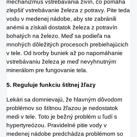
mechanizmus vstrebávania živín, čo pomáha
zlepšiť vstrebávanie železa z potravy. Pite teda
vodu v medenej nádobe, aby ste zabránili
anémii a získali dostatok železa z potravín
bohatých na železo. Meď sa podieľa na
mnohých dôležitých procesoch prebiehajúcich
v tele. Od tvorby buniek až po napomáhanie
vstrebávaniu železa je meď nevyhnutným
minerálom pre fungovanie tela.
5. Reguluje funkciu štítnej žľazy
Lekári sa domnievajú, že hlavným dôvodom
problémov so štítnou žľazou je nedostatok
medi v tele. Toto je bežný problém u ľudí s
hypertyreózou. Pravidelné pitie vody v
medenej nádobe predchádza problémom so