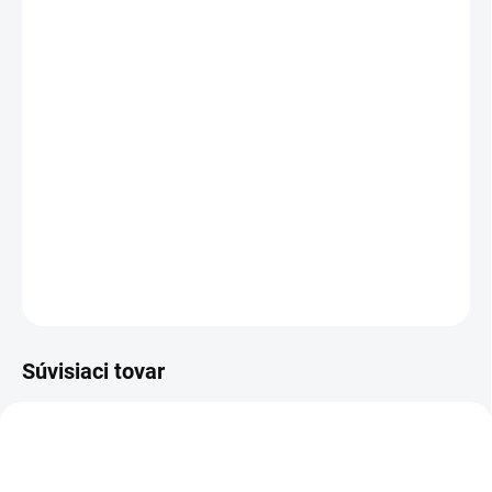
viac ako 2000 rokov. Podľa ajurvédy,
starodávneho medicínskeho umenia, pitie vody
uloženej v medenej nádobe prináša rovnováhu
trom energiám - známym ako dóša (prvky
vzduchu Vata, vodné prvky Kapha a prvky
ohňa Pitta) - ktoré cirkulujú vo vnútri ľudského
tela.
DETAILNÉ INFORMÁCIE
OPÝTAŤ SA
STRÁŽIŤ
Súvisiaci tovar
NOVINKA
83300