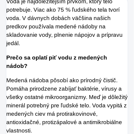
Voda je najdôležitejším prvkom, ktorý telo
pokožku ovplyvňujú
potrebuje. Viac ako 75 % ľudského tela tvorí
mnohé faktory,
voda. V dávnych dobách väčšina našich
dôsledkom čoho
predkov používala medené nádoby na
môže produkcia
skladovanie vody, plnenie nápojov a prípravu
kolagénu zanikať.
jedál.
Preto rad prichádza
na produkt Verisol,
Prečo sa oplatí piť vodu z medených
nádob?
ktorý je v tomto
prípade skvelým
Medená nádoba pôsobí ako prírodný čistič.
riešením.
Pomáha prirodzene zabíjať baktérie, vírusy a
všetky ostatné mikroorganizmy. Meď je dôležitý
minerál potrebný pre ľudské telo. Voda vypitá z
medených ciev má protirakovinové,
antioxidačné, protizápalové a antimikrobiálne
vlastnosti.