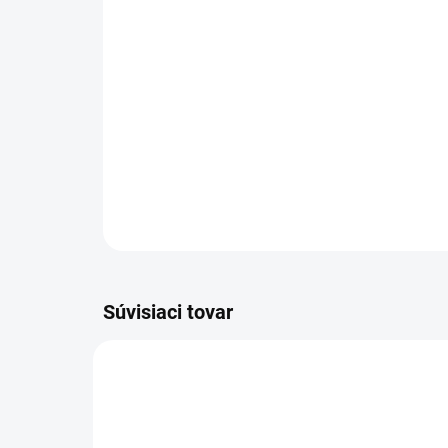
Súvisiaci tovar
NOVINKA
83300