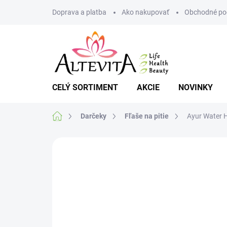
Prejsť
Doprava a platba
Ako nakupovať
Obchodné po
na
obsah
CELÝ SORTIMENT
AKCIE
NOVINKY
Domov
Darčeky
Fľaše na pitie
Ayur Water H
Neohodnotené
Podrobnosti hodnote