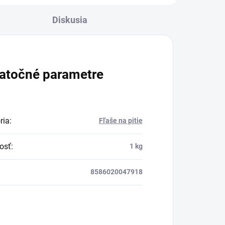
Diskusia
atočné parametre
ria
:
Fľaše na pitie
osť
:
1 kg
8586020047918