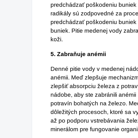
predchádzať poškodeniu buniek 
radikály sú zodpovedné za proc
predchádzať poškodeniu buniek 
buniek. Pitie medenej vody zab
koži.
5.
Zabraňuje anémii
Denné pitie vody v medenej nád
anémii. Meď zlepšuje mechanizm
zlepšiť absorpciu železa z potra
nádobe, aby ste zabránili anémii 
potravín bohatých na železo. M
dôležitých procesoch, ktoré sa vy
až po podporu vstrebávania žel
minerálom pre fungovanie organ