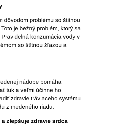
y
ým dôvodom problému so štítnou
 Toto je bežný problém, ktorý sa
u. Pravidelná konzumácia vody v
émom so štítnou žľazou a
 medenej nádobe pomáha
 tuk a veľmi účinne ho
adiť zdravie tráviaceho systému.
du z medeného riadu.
 a zlepšuje zdravie srdca