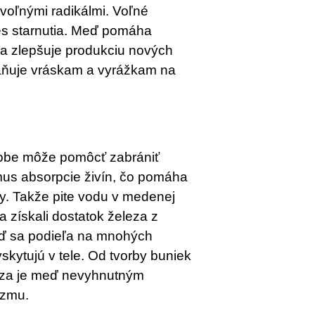
voľnými radikálmi. Voľné
es starnutia. Meď pomáha
a zlepšuje produkciu nových
raňuje vráskam a vyrážkam na
obe môže pomôcť zabrániť
us absorpcie živín, čo pomáha
vy. Takže pite vodu v medenej
a získali dostatok železa z
eď sa podieľa na mnohých
skytujú v tele. Od tvorby buniek
eza je meď nevyhnutným
izmu.