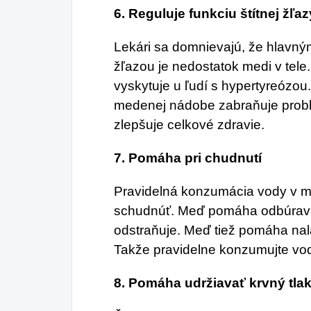
6.
Reguluje funkciu štítnej žľaz
Lekári sa domnievajú, že hlavn
žľazou je nedostatok medi v tele.
vyskytuje u ľudí s hypertyreózo
medenej nádobe zabraňuje probl
zlepšuje celkové zdravie.
7.
Pomáha pri chudnutí
Pravidelná konzumácia vody v
schudnúť. Meď pomáha odbúravať
odstraňuje. Meď tiež pomáha nal
Takže pravidelne konzumujte vo
8.
Pomáha udržiavať krvný tlak