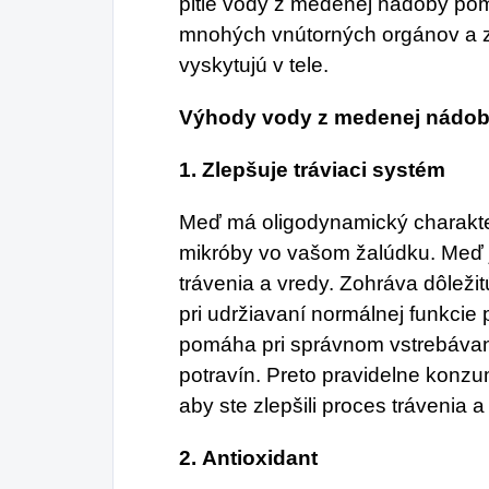
pitie vody z medenej nádoby po
mnohých vnútorných orgánov a zl
vyskytujú v tele.
Výhody vody z medenej nádo
1.
Zlepšuje tráviaci systém
Meď má oligodynamický charakter,
mikróby vo vašom žalúdku. Meď j
trávenia a vredy. Zohráva dôleži
pri udržiavaní normálnej funkcie
pomáha pri správnom vstrebáva
potravín. Preto pravidelne kon
aby ste zlepšili proces trávenia 
2.
Antioxidant