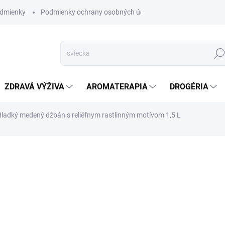
dmienky
Podmienky ochrany osobných údajov
Hľad
ZDRAVÁ VÝŽIVA
AROMATERAPIA
DROGÉRIA
ladký medený džbán s reliéfnym rastlinným motívom 1,5 L
nia
ZNAČKA:
AYUR WATER
VYPREDANÉ
Voda je najdôležitejším prv
tela sa skladá z vody.
V dáv
používala práve medený ri
nich a na prípravu jedál.