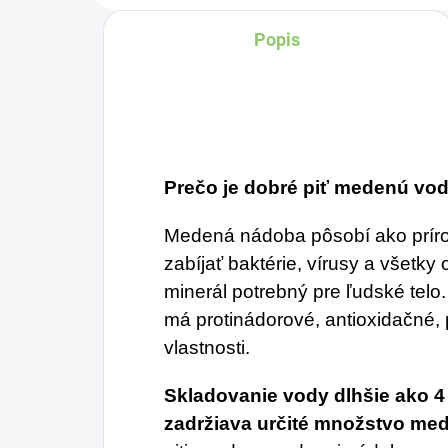
ovplyvňujú mnohé
Popis
faktory, dôsledkom
čoho môže produkcia
kolagénu zanikať. Preto
rad prichádza na
produkt Verisol, ktorý je
Prečo je dobré piť medenú vo
v tomto prípade
skvelým riešením.
Medená nádoba pôsobí ako príro
zabíjať baktérie, vírusy a všetky
minerál potrebný pre ľudské telo
má protinádorové, antioxidačné, 
vlastnosti.
Skladovanie vody dlhšie ako 
zadržiava určité množstvo medi