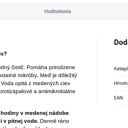
Hodnotenie
Dod
du?
dný čistič. Pomáha prirodzene
Kategó
 ostatné mikróby
.
Meď je dôležitý
. Voda opitá z medených ciev
Hmotn
protizápalové a antimikrobiálne
EAN
:
4 hodiny v medenej nádobe
 v pitnej vode.
Denné ráno