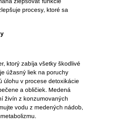
máha zlepšovať funkcie
epšuje procesy, ktoré sa
by
 ktorý zabíja všetky škodlivé
e úžasný liek na poruchy
tú úlohu v procese detoxikácie
 pečene a obličiek. Medená
ní živín z konzumovaných
zumujte vodu z medených nádob,
a metabolizmu.