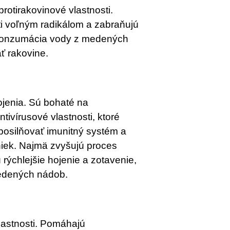
rotirakovinové vlastnosti.
ti voľným radikálom a zabraňujú
 konzumácia vody z medených
 rakovine.
jenia. Sú bohaté na
ntivírusové vlastnosti, ktoré
posilňovať imunitný systém a
iek. Najmä zvyšujú proces
 rýchlejšie hojenie a zotavenie,
medených nádob.
lastnosti. Pomáhajú