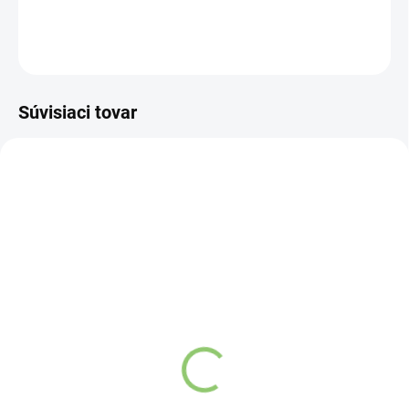
DETAILNÉ INFORMÁCIE
OPÝTAŤ SA
STRÁŽIŤ
Súvisiaci tovar
NOVINKA
83247
VYPREDANÉ
Charlie's Organics sýtená
pitná voda s malinovou a
limetkovou šťavou 330
ml
Detail