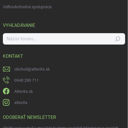
Veľkoobchodná spolupráca
VYHĽADÁVANIE
Hľadať
KONTAKT
obchod
@
altevita.sk
0948 280 711
Altevita.sk
altevita
ODOBERAŤ NEWSLETTER
Vložte svoj e-mail a my Vám budeme zasielať informácie o nových