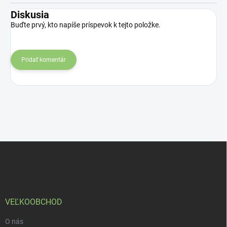
Diskusia
Buďte prvý, kto napíše príspevok k tejto položke.
Pridať komentár
Z
á
p
ä
t
i
VEĽKOOBCHOD
e
O nás