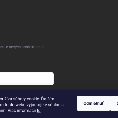
ácie o nových produktoch na
osobných údajov
oužíva súbory cookie. Ďalším
Odmietnuť
m tohto webu vyjadrujete súhlas s
ním. Viac informácií
tu
.