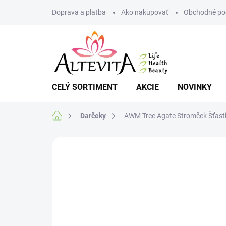
Prejsť
Doprava a platba
Ako nakupovať
Obchodné po
na
obsah
CELÝ SORTIMENT
AKCIE
NOVINKY
Domov
Darčeky
AWM Tree Agate Stromček Šťast
Neohodnotené
Podrobnosti hodnote