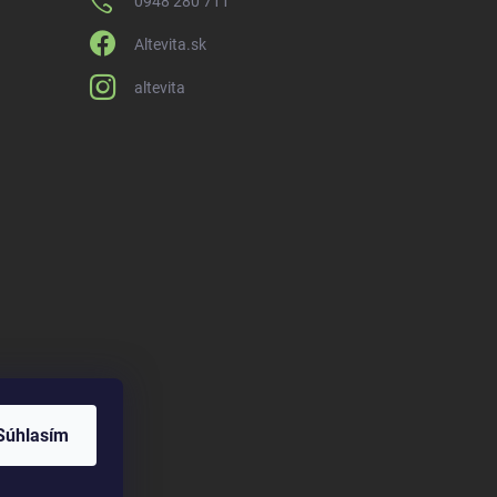
0948 280 711
Altevita.sk
altevita
Súhlasím