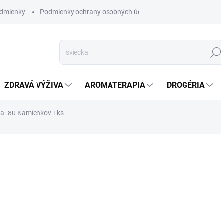
dmienky
Podmienky ochrany osobných údajov
Hľad
ZDRAVÁ VÝŽIVA
AROMATERAPIA
DROGÉRIA
ia- 80 Kamienkov 1ks
nia
ZNAČKA:
AWM
SKLADOM
(>5 KS)
Tree Agate Stromčeky Šťas
DETAILNÉ INFORMÁCIE