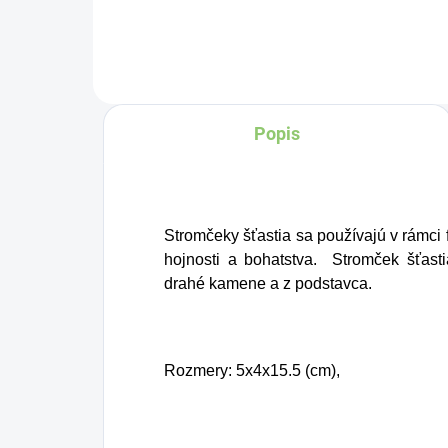
Charlie's Organics. Táto
perlivá voda s prírodnou
malinovou a limetkovou
šťavou je vyrobená z
Popis
BIO certifikovaných
prísad. Je skvelá na
zahnanie smädu alebo
len ako osvieženie v
Stromčeky šťastia sa používajú v rámci f
týchto sparných dňoch.
hojnosti a bohatstva. Stromček šťast
drahé kamene a z podstavca.
Rozmery:
5x4x15.5 (cm)
,