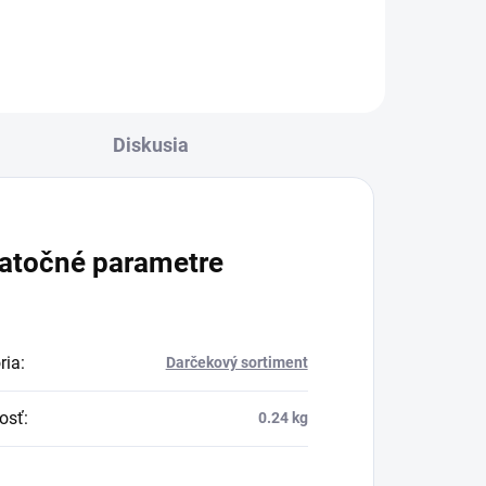
Diskusia
atočné parametre
ria
:
Darčekový sortiment
osť
:
0.24 kg