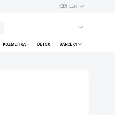
EUR
PRÁZDNY KOŠÍK
ať
NÁKUPNÝ
KOŠÍK
KOZMETIKA
DETOX
DARČEKY
MIXÉRY
tia
sú ručne vyrobené v Indii.