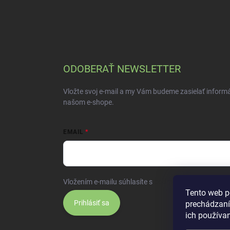
ODOBERAŤ NEWSLETTER
Vložte svoj e-mail a my Vám budeme zasielať inform
našom e-shope.
EMAIL
Vložením e-mailu súhlasíte s
podmienkami ochrany 
Tento web p
Prihlásiť sa
prechádzaní
ich používa