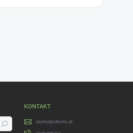
KONTAKT
obchod
@
altevita.sk
Hľadať