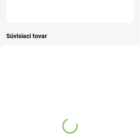
DETAILNÉ INFORMÁCIE
OPÝTAŤ SA
STRÁŽIŤ
Súvisiaci tovar
NOVINKA
NOVINKA
83247
83300
SKLADOM
VYPREDANÉ
(>5 KS)
Charlie's Organics sýtená
Altevita Collagen
pitná voda s malinovou a
Peptides Pure Premium
limetkovou šťavou 330
Box 25 x 8g
ml
Detail
Detail