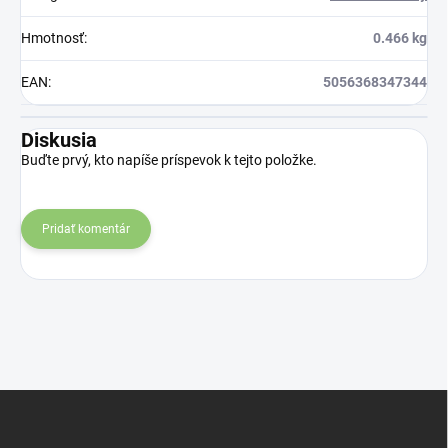
Hmotnosť
:
0.466 kg
EAN
:
5056368347344
Diskusia
Buďte prvý, kto napíše príspevok k tejto položke.
Pridať komentár
Z
á
p