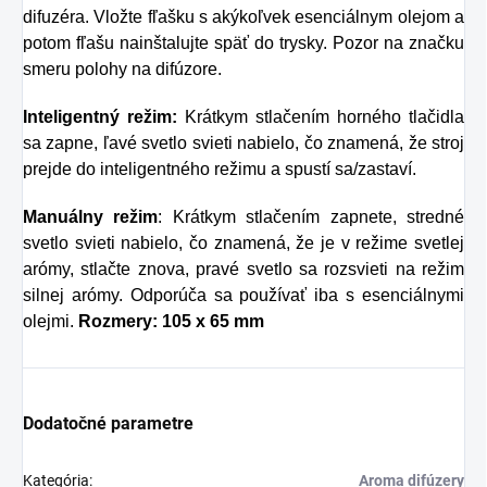
difuzéra. Vložte fľašku s akýkoľvek esenciálnym olejom a
prípade skvelým
potom fľašu nainštalujte späť do trysky. Pozor na značku
riešením.
smeru polohy na difúzore.
Inteligentný režim:
Krátkym stlačením horného tlačidla
sa zapne, ľavé svetlo svieti nabielo, čo znamená, že stroj
prejde do inteligentného režimu a spustí sa/zastaví.
Manuálny režim
: Krátkym stlačením zapnete, stredné
svetlo svieti nabielo, čo znamená, že je v režime svetlej
arómy, stlačte znova, pravé svetlo sa rozsvieti na režim
silnej arómy. Odporúča sa používať iba s esenciálnymi
olejmi.
Rozmery: 105 x 65 mm
Dodatočné parametre
Kategória
:
Aroma difúzery