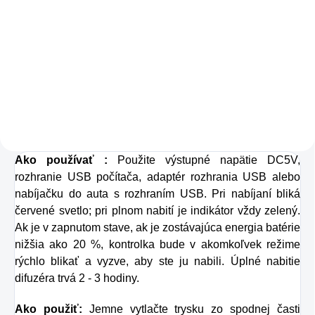
Zažite pravú
Kolagén sa považuje
osviežujúcu chuť s
za hlavnú zložku
Charlie's Organics.
pokožky. Tvorí ju,
Táto perlivá voda s
dokonca, až
prírodnou malinovou
v množstve 80 %.
a limetkovou šťavou
Ako dobre vieme,
je vyrobená z BIO
Ako používať :
Použite výstupné napätie DC5V,
pokožku ovplyvňujú
certifikovaných
rozhranie USB počítača, adaptér rozhrania USB alebo
mnohé faktory,
nabíjačku do auta s rozhraním USB. Pri nabíjaní bliká
prísad. Je skvelá na
dôsledkom čoho
červené svetlo; pri plnom nabití je indikátor vždy zelený.
zahnanie smädu
môže produkcia
Ak je v zapnutom stave, ak je zostávajúca energia batérie
alebo len ako
nižšia ako 20 %, kontrolka bude v akomkoľvek režime
kolagénu zanikať.
rýchlo blikať a vyzve, aby ste ju nabili. Úplné nabitie
osvieženie v týchto
Preto rad prichádza
difuzéra trvá 2 - 3 hodiny.
sparných dňoch.
na produkt Verisol,
Ako použiť:
Jemne vytlačte trysku zo spodnej časti
ktorý je v tomto