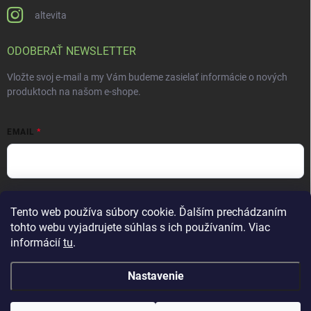
altevita
ODOBERAŤ NEWSLETTER
Vložte svoj e-mail a my Vám budeme zasielať informácie o nových
produktoch na našom e-shope.
EMAIL
Vložením e-mailu súhlasíte s
podmienkami ochrany osobných údajov
Tento web používa súbory cookie. Ďalším prechádzaním
Prihlásiť sa
tohto webu vyjadrujete súhlas s ich používaním. Viac
informácií
tu
.
Nastavenie
Copyright 2026
ALTEVITA Group s.r.o., life - health - beauty
. Všetky práva