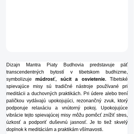
vyrobená s precíznosťou a starostlivosťou z vysoko
kvalitného zemného prášku, ktorý zaisťuje estetickú krásu
a harmonickú rezonanciu.
DETAILNÉ INFORMÁCIE
OPÝTAŤ SA
STRÁŽIŤ
Dizajn Mantra Piaty Budhovia predstavuje päť
transcendentných bytostí v tibetskom budhizme,
symbolizuje
múdrosť, súcit a osvietenie.
Tibetské
spievajúce misy sú tradičné nástroje používané pri
meditácii a duchovných praktikách. Pri údere alebo trení
paličkou vydávajú upokojujúci, rezonančný zvuk, ktorý
podporuje relaxáciu a vnútorný pokoj. Upokojujúce
vibrácie tejto spievajúcej misy môžu pomôcť znížiť stres,
úzkosť a podporiť duševnú jasnosť. Je to tiež skvelý
doplnok k meditáciám a praktikám všímavosti.