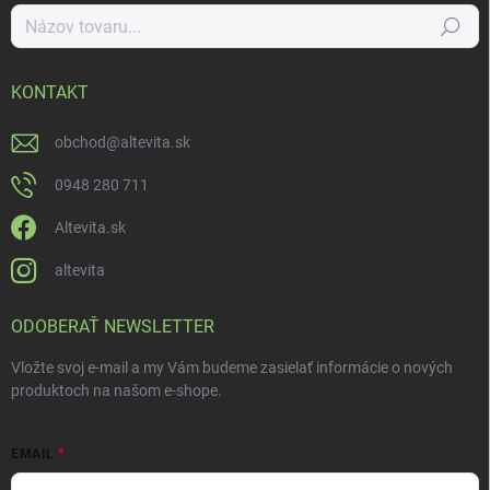
Hľadať
KONTAKT
obchod
@
altevita.sk
0948 280 711
Altevita.sk
altevita
ODOBERAŤ NEWSLETTER
Vložte svoj e-mail a my Vám budeme zasielať informácie o nových
produktoch na našom e-shope.
EMAIL