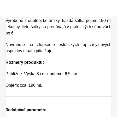
prírodnou malinovou
a limetkovou šťavou
Vyrobené z odolnej keramiky, každá šálka pojme 190 ml
je vyrobená z BIO
tekutiny, tieto šálky sa predávajú v praktických súpravách
certifikovaných
po 6.
prísad. Je skvelá na
Navrhnuté na zlepšenie estetických aj zmyslových
zahnanie smädu
aspektov rituálu pitia čaju.
alebo len ako
osvieženie v týchto
Rozmery produktu:
sparných dňoch.
Približne. Výška 8 cm x priemer 6,5 cm.
Objem: cca. 190 ml.
Dodatočné parametre