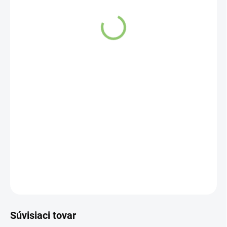
SKLADOM
(>5 KS)
Ponorte sa do sveta očarujúcich čajových zážitkov s
našou kolekciou
šálok k Čajníku
.
DETAILNÉ INFORMÁCIE
OPÝTAŤ SA
STRÁŽIŤ
Súvisiaci tovar