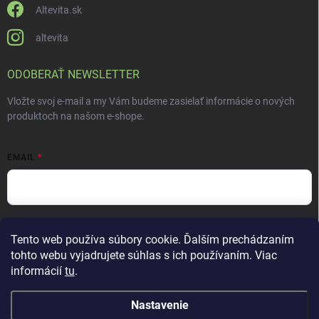
Altevita.sk
altevita
ODOBERAŤ NEWSLETTER
Vložte svoj e-mail a my Vám budeme zasielať informácie o nových
produktoch na našom e-shope.
EMAIL
Vložením e-mailu súhlasíte s
podmienkami ochrany osobných údajov
Tento web používa súbory cookie. Ďalším prechádzaním
Prihlásiť sa
tohto webu vyjadrujete súhlas s ich používaním. Viac
informácií
tu
.
Nastavenie