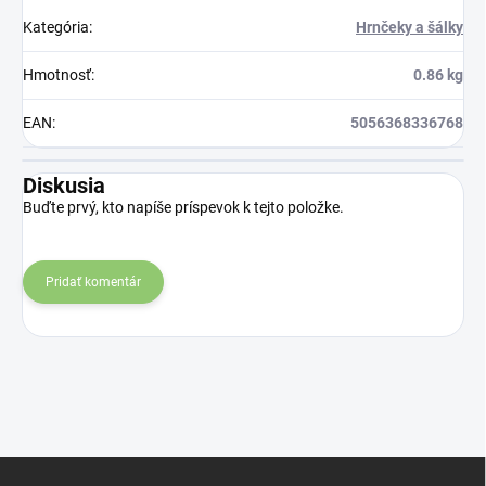
Kategória
:
Hrnčeky a šálky
Hmotnosť
:
0.86 kg
EAN
:
5056368336768
Diskusia
Buďte prvý, kto napíše príspevok k tejto položke.
Pridať komentár
Z