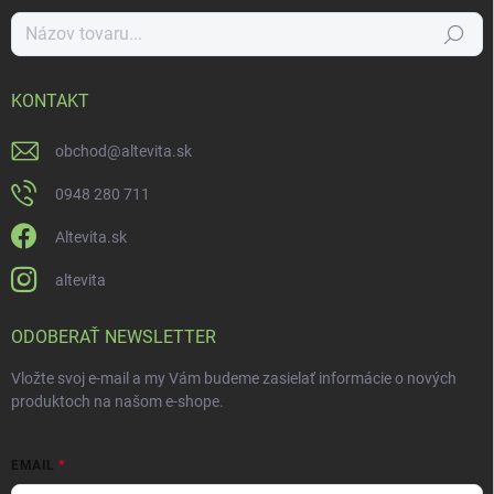
Hľadať
KONTAKT
obchod
@
altevita.sk
0948 280 711
Altevita.sk
altevita
ODOBERAŤ NEWSLETTER
Vložte svoj e-mail a my Vám budeme zasielať informácie o nových
produktoch na našom e-shope.
EMAIL