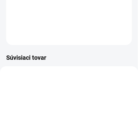
postupne, magicky obrátené na kov. Nakoľko sa jedná o
skutočné listy, každý šperk je jedinečný!
DETAILNÉ INFORMÁCIE
OPÝTAŤ SA
STRÁŽIŤ
Súvisiaci tovar
NOVINKA
NOVINKA
83247
83300
SKLADOM
VYPREDANÉ
(>5 KS)
Charlie's Organics sýtená
Altevita Collagen
pitná voda s malinovou a