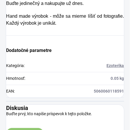
Preto rad prichádza
Buďte jedinečný a nakupujte už dnes.
sparných dňoch.
na produkt Verisol,
Hand made výrobok - môže sa mierne líšiť od fotografie.
ktorý je v tomto
Každý výrobok je unikát.
prípade skvelým
riešením.
Dodatočné parametre
Kategória
:
Ezoterika
Hmotnosť
:
0.05 kg
EAN
:
5060060118591
Diskusia
Buďte prvý, kto napíše príspevok k tejto položke.