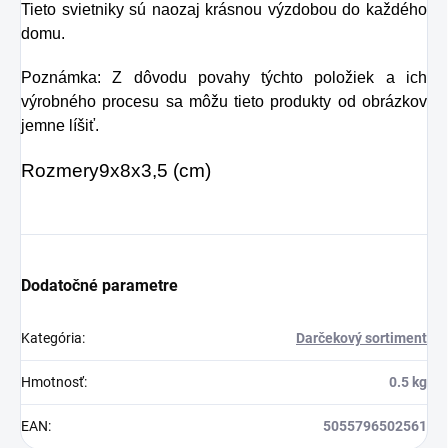
Tieto svietniky sú naozaj krásnou výzdobou do každého
kondicionér.
domu.
Poznámka: Z dôvodu povahy týchto položiek a ich
výrobného procesu sa môžu tieto produkty od obrázkov
jemne líšiť.
Rozmery
9x8x3,5 (cm)
Dodatočné parametre
Kategória
:
Darčekový sortiment
Hmotnosť
:
0.5 kg
EAN
:
5055796502561