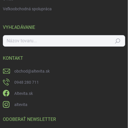
Veľkoobchodná spolupráca
VYHĽADÁVANIE
Hľadať
KONTAKT
obchod
@
altevita.sk
0948 280 711
Altevita.sk
altevita
ODOBERAŤ NEWSLETTER