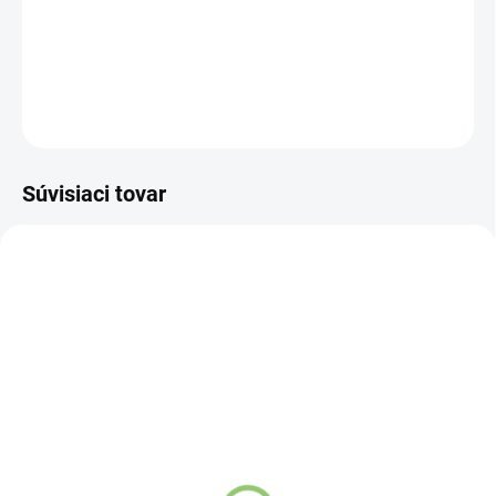
DETAILNÉ INFORMÁCIE
OPÝTAŤ SA
STRÁŽIŤ
Súvisiaci tovar
83075
83079
SKLADOM
SKLADOM
(>5 KS)
(>5 KS)
Yogi & Yogini Naturals
Saules Prírodný tuhý
Meditačný vankúš dizajn
šampón mango na