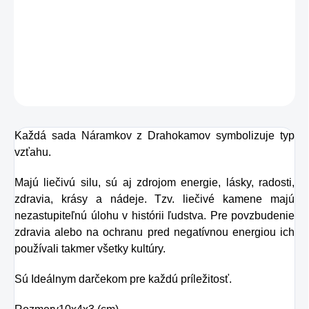
Kameňov - Večnosť - Leopardí Jaspis a Lávový
Kameň
môže byť úžasným darčekom.
DETAILNÉ INFORMÁCIE
OPÝTAŤ SA
STRÁŽIŤ
Každá sada Náramkov z Drahokamov symbolizuje typ
vzťahu.
Majú liečivú silu, sú aj zdrojom energie, lásky, radosti,
zdravia, krásy a nádeje. Tzv. liečivé kamene majú
nezastupiteľnú úlohu v histórii ľudstva. Pre povzbudenie
zdravia alebo na ochranu pred negatívnou energiou ich
používali takmer všetky kultúry.
Sú Ideálnym darčekom pre každú príležitosť.