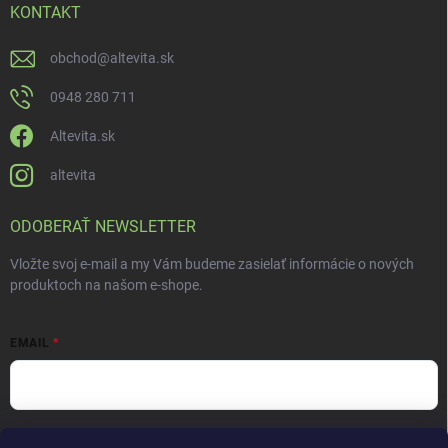
KONTAKT
obchod
@
altevita.sk
0948 280 711
Altevita.sk
altevita
ODOBERAŤ NEWSLETTER
Vložte svoj e-mail a my Vám budeme zasielať informácie o nových
produktoch na našom e-shope.
EMAIL
Vložením e-mailu súhlasíte s
podmienkami ochrany osobných údajov