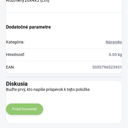
Rozmery
10x4x3 (cm)
Dodatočné parametre
Kategória
:
Náramky
Hmotnosť
:
0.05 kg
EAN
:
5055796523931
Diskusia
Buďte prvý, kto napíše príspevok k tejto položke.
Pridať komentár