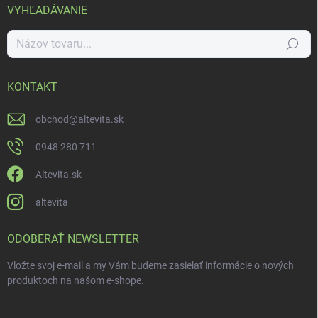
VYHĽADÁVANIE
Hľadať
KONTAKT
obchod
@
altevita.sk
0948 280 711
Altevita.sk
altevita
ODOBERAŤ NEWSLETTER
Vložte svoj e-mail a my Vám budeme zasielať informácie o nových
produktoch na našom e-shope.