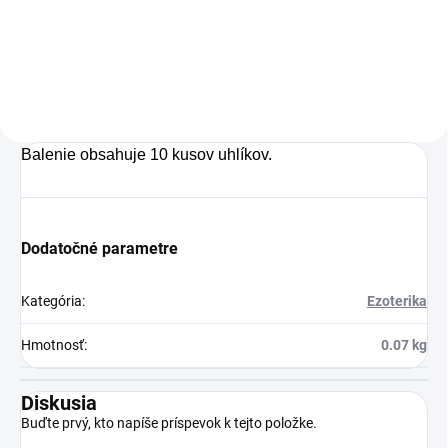
osviežujúcu chuť s
Charlie's Organics.
Táto perlivá voda s
prírodnou malinovou
a limetkovou šťavou
Balenie obsahuje 10 kusov uhlíkov.
je vyrobená z BIO
certifikovaných
prísad. Je skvelá na
Dodatočné parametre
zahnanie smädu
alebo len ako
Kategória
:
Ezoterika
osvieženie v týchto
sparných dňoch.
Hmotnosť
:
0.07 kg
Diskusia
Buďte prvý, kto napíše príspevok k tejto položke.