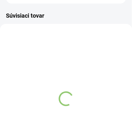
Súvisiaci tovar
NOVINKA
83247
VYPREDANÉ
Charlie's Organics sýtená
pitná voda s malinovou a
limetkovou šťavou 330
ml
Detail
Zažite pravú