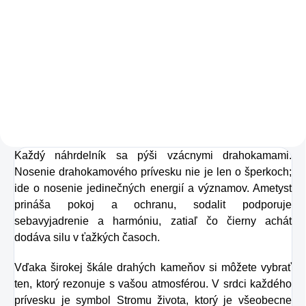
Kolagén sa považuje
za hlavnú zložku
pokožky. Tvorí ju,
dokonca, až
v množstve 80 %.
Ako dobre vieme,
Každý náhrdelník sa pýši vzácnymi drahokamami.
pokožku ovplyvňujú
Nosenie drahokamového prívesku nie je len o šperkoch;
mnohé faktory,
ide o nosenie jedinečných energií a významov. Ametyst
dôsledkom čoho
prináša pokoj a ochranu, sodalit podporuje
môže produkcia
sebavyjadrenie a harmóniu, zatiaľ čo čierny achát
dodáva silu v ťažkých časoch.
kolagénu zanikať.
Preto rad prichádza
Vďaka širokej škále drahých kameňov si môžete vybrať
na produkt Verisol,
ten, ktorý rezonuje s vašou atmosférou. V srdci každého
prívesku je symbol Stromu života, ktorý je všeobecne
ktorý je v tomto