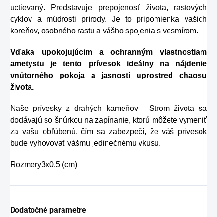
uctievaný. Predstavuje prepojenosť života, rastových
prípade skvelým
cyklov a múdrosti prírody. Je to pripomienka vašich
riešením.
koreňov, osobného rastu a vášho spojenia s vesmírom.
Vďaka upokojujúcim a ochranným vlastnostiam
ametystu je tento prívesok ideálny na nájdenie
vnútorného pokoja a jasnosti uprostred chaosu
života.
Naše prívesky z drahých kameňov - Strom života sa
dodávajú so šnúrkou na zapínanie, ktorú môžete vymeniť
za vašu obľúbenú, čím sa zabezpečí, že váš prívesok
bude vyhovovať vášmu jedinečnému vkusu.
Rozmery
3x0.5 (cm)
Dodatočné parametre