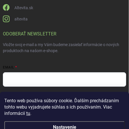
Altevita.sk
altevita
ODOBERAŤ NEWSLETTER
Vložte svoj e-mail a my Vám budeme zasielať informácie o nových
produktoch na našom e-shope.
EMAIL
Vložením e-mailu súhlasíte s
podmienkami ochrany osobných údajov
Tento web používa súbory cookie. Ďalším prechádzaním
Prihlásiť sa
tohto webu vyjadrujete súhlas s ich používaním. Viac
informácií
tu
.
Nastavenie