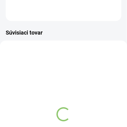
DETAILNÉ INFORMÁCIE
OPÝTAŤ SA
STRÁŽIŤ
Súvisiaci tovar
NOVINKA
83300
SKLADOM
(>5 KS)
Altevita Collagen
Peptides Pure Premium
Box 25 x 8g
Detail