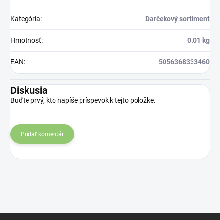
Kategória
:
Darčekový sortiment
Hmotnosť
:
0.01 kg
EAN
:
5056368333460
Diskusia
Buďte prvý, kto napíše príspevok k tejto položke.
Pridať komentár
Z