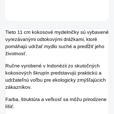
DETAILNÉ INFORMÁCIE
OPÝTAŤ SA
STRÁŽIŤ
Tieto 11 cm kokosové mydelničky sú vybavené
vyrezávanými odtokovými drážkami, ktoré
pomáhajú udržať mydlo suché a predĺžiť jeho
životnosť.
Ručne vyrobené v Indonézii zo skutočných
kokosových škrupín predstavujú praktickú a
udržateľnú voľbu pre ekologicky zmýšľajúcich
zákazníkov.
Farba, štruktúra a veľkosť sa môžu prirodzene
líšiť.