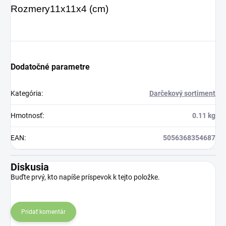
Rozmery
11x11x4 (cm)
Dodatočné parametre
Kategória
:
Darčekový sortiment
Hmotnosť
:
0.11 kg
EAN
:
5056368354687
Diskusia
Buďte prvý, kto napíše príspevok k tejto položke.
Pridať komentár