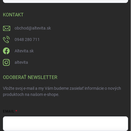
KONTAKT
obchod
@
altevita.sk
0948 280 711
Altevita.sk
altevita
ODOBERAŤ NEWSLETTER
Vložte svoj e-mail a my Vám budeme zasielať informácie o nových
produktoch na našom e-shope.
EMAIL