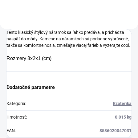
sporáka, ale aj na
Táto perlivá voda s
zapálenie krbov a
prírodnou malinovou
grilov. Veľmi uľahčí
a limetkovou šťavou
Tento klasický štýlový náramok sa ľahko predáva, a prichádza
zapaľovanie napr.
je vyrobená z BIO
naspäť do módy. Kamene na náramkoch sú poriadne vybrúsené,
sviečok na cintoríne
certifikovaných
takže sa komfortne nosia, zmiešajte viacej farieb a vyzerajte cool.
alebo vysokých
prísad. Je skvelá na
Rozmery
8x2x1 (cm)
sviečok v skle.
zahnanie smädu
alebo len ako
osvieženie v týchto
Dodatočné parametre
sparných dňoch.
Kategória
:
Ezoterika
Hmotnosť
:
0.015 kg
EAN
:
8586020047031