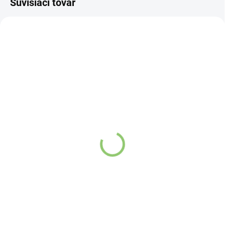
Súvisiaci tovar
NOVINKA
NOVINKA
83157
83247
VYPREDANÉ
VYPREDANÉ
GiftyCity Zapaľovač
Charlie's Organics sýtená
plniaci BBG, farba šedá
pitná voda s malinovou a
1ks
limetkovou šťavou 330
ml
Detail
Detail
Kvalitný plynový
Zažite pravú
zapaľovač vhodný
osviežujúcu chuť s
nielen na zapálenie
Charlie's Organics.