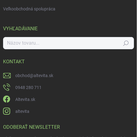
Veľkoobchodná spolupráca
VYHĽADÁVANIE
Hľadať
KONTAKT
obchod
@
altevita.sk
0948 280 711
Altevita.sk
altevita
ODOBERAŤ NEWSLETTER