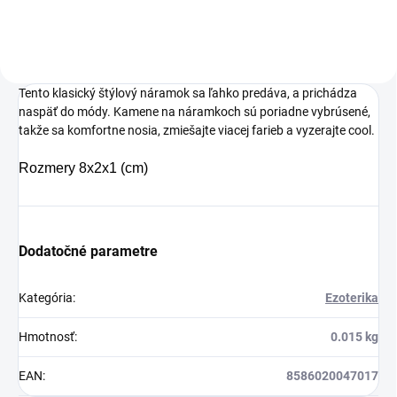
Táto perlivá voda s
prírodnou malinovou
a limetkovou šťavou
Tento klasický štýlový náramok sa ľahko predáva, a prichádza
je vyrobená z BIO
naspäť do módy. Kamene na náramkoch sú poriadne vybrúsené,
certifikovaných
takže sa komfortne nosia, zmiešajte viacej farieb a vyzerajte cool.
prísad. Je skvelá na
Rozmery
8x2x1 (cm)
zahnanie smädu
alebo len ako
osvieženie v týchto
Dodatočné parametre
sparných dňoch.
Kategória
:
Ezoterika
Hmotnosť
:
0.015 kg
EAN
:
8586020047017