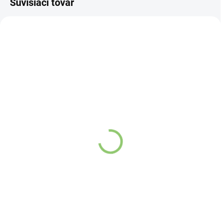
Súvisiaci tovar
NOVINKA
83247
VYPREDANÉ
Charlie's Organics sýtená
pitná voda s malinovou a
limetkovou šťavou 330
ml
Detail
Zažite pravú
osviežujúcu chuť s
Charlie's Organics.