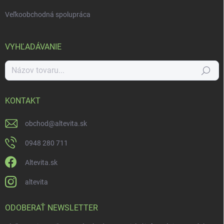
Veľkoobchodná spolupráca
VYHĽADÁVANIE
Hľadať
KONTAKT
obchod
@
altevita.sk
0948 280 711
Altevita.sk
altevita
ODOBERAŤ NEWSLETTER