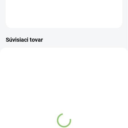
DETAILNÉ INFORMÁCIE
OPÝTAŤ SA
STRÁŽIŤ
Súvisiaci tovar
NOVINKA
83247
VYPREDANÉ
Charlie's Organics sýtená
pitná voda s malinovou a
limetkovou šťavou 330
ml