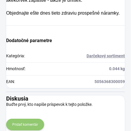
akékoľvek zápästie - takže je unisex.
Objednajte ešte dnes tieto zdraviu prospešné náramky.
Dodatočné parametre
Kategória
:
Darčekový sortiment
Hmotnosť
:
0.044 kg
EAN
:
5056368300059
Diskusia
Buďte prvý, kto napíše príspevok k tejto položke.
Pridať komentár