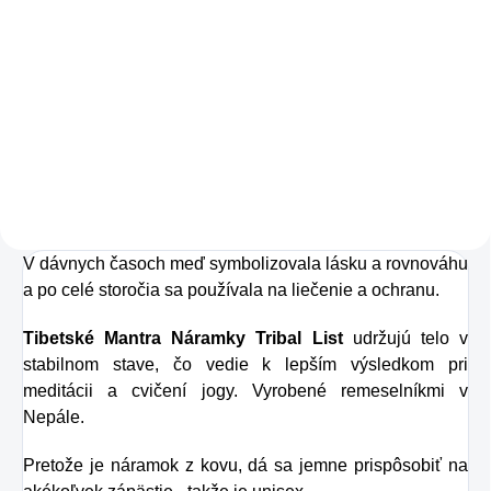
Detail
Zažite pravú
osviežujúcu chuť s
Charlie's Organics.
Táto perlivá voda s
prírodnou malinovou
a limetkovou šťavou
V dávnych časoch meď symbolizovala lásku a rovnováhu
je vyrobená z BIO
a po celé storočia sa používala na liečenie a ochranu.
certifikovaných
prísad. Je skvelá na
Tibetské Mantra Náramky Tribal List
udržujú telo v
stabilnom stave, čo vedie k lepším výsledkom pri
zahnanie smädu
meditácii a cvičení jogy. Vyrobené remeselníkmi v
alebo len ako
Nepále.
osvieženie v týchto
Pretože je náramok z kovu, dá sa jemne prispôsobiť na
sparných dňoch.