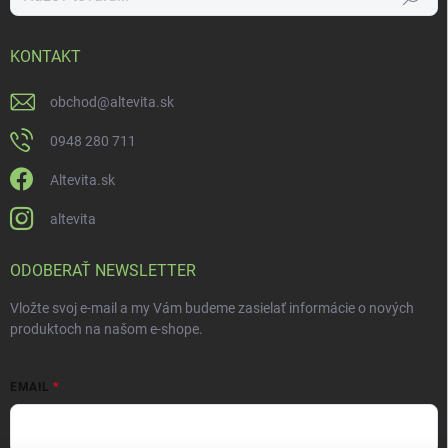
KONTAKT
obchod
@
altevita.sk
0948 280 711
Altevita.sk
altevita
ODOBERAŤ NEWSLETTER
Vložte svoj e-mail a my Vám budeme zasielať informácie o nových
produktoch na našom e-shope.
EMAIL