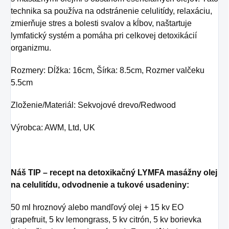
technika sa používa na odstránenie celulitídy, relaxáciu,
zmierňuje stres a bolesti svalov a kĺbov, naštartuje
lymfatický systém a pomáha pri celkovej detoxikácií
organizmu.
Rozmery: Dĺžka: 16cm, Šírka: 8.5cm, Rozmer valčeku
5.5cm
Zloženie/Materiál: Sekvojové drevo/Redwood
Výrobca: AWM, Ltd, UK
Náš TIP – recept na detoxikačný LYMFA masážny olej
na celulitídu, odvodnenie a tukové usadeniny:
50 ml hroznový alebo mandľový olej + 15 kv EO
grapefruit, 5 kv lemongrass, 5 kv citrón, 5 kv borievka