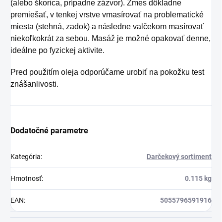
(alebo škorica, prípadne zázvor). Zmes dôkladne
premiešať, v tenkej vrstve vmasírovať na problematické
miesta (stehná, zadok) a následne valčekom masírovať
niekoľkokrát za sebou. Masáž je možné opakovať denne,
ideálne po fyzickej aktivite.
Pred použitím oleja odporúčame urobiť na pokožku test
znášanlivosti.
Dodatočné parametre
Kategória
:
Darčekový sortiment
Hmotnosť
:
0.115 kg
EAN
:
5055796591916