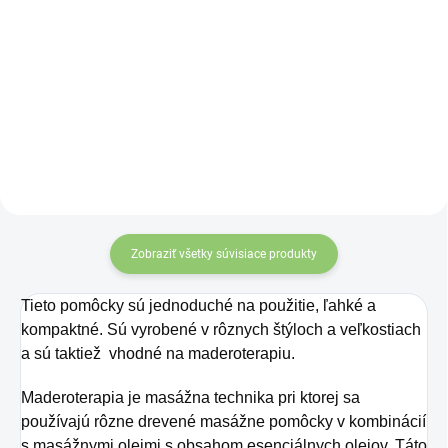
Masážny valček na pleť
Masážny valček na pleť
je vhodný na
je vhodný na
každodenné použitie pre
každodenné použitie pre
každý typ pleti a každý
každý typ pleti a každý
vek.
vek.
Zobraziť všetky súvisiace produkty
Tieto pomôcky sú jednoduché na použitie, ľahké a
kompaktné. Sú vyrobené v rôznych štýloch a veľkostiach
a sú taktiež vhodné na maderoterapiu.
Maderoterapia je masážna technika pri ktorej sa
používajú rôzne drevené masážne pomôcky v kombinácií
s masážnymi olejmi s obsahom esenciálnych olejov. Táto