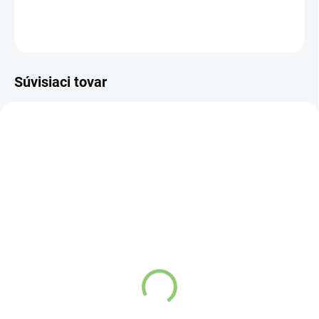
DETAILNÉ INFORMÁCIE
OPÝTAŤ SA
STRÁŽIŤ
Súvisiaci tovar
4101
4102
SKLADOM
SKLADOM
(>5 KS)
(>5 KS)
AWM Mini Valček na
AWM Mini Valček na
Tvár zo Vzácnych
Tvár zo Vzácnych
Kameňov - Čistý Krištáľ
Kameňov - Ruženín 1ks
1ks
Detail
Detail