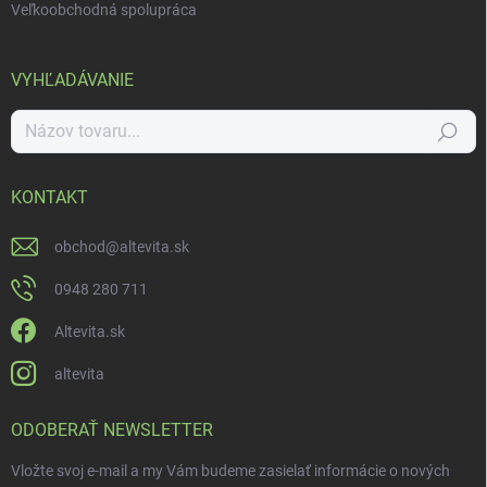
Veľkoobchodná spolupráca
VYHĽADÁVANIE
Hľadať
KONTAKT
obchod
@
altevita.sk
0948 280 711
Altevita.sk
altevita
ODOBERAŤ NEWSLETTER
Vložte svoj e-mail a my Vám budeme zasielať informácie o nových