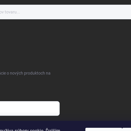
ácie o nových produktoch na
osobných údajov
oužíva súbory cookie. Ďalším