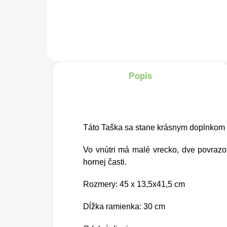
Tvorí ju, dokonca, až
v množstve 80 %. Ako
dobre vieme, pokožku
ovplyvňujú mnohé
Popis
faktory, dôsledkom
čoho môže produkcia
kolagénu zanikať. Preto
rad prichádza na
Táto Taška sa stane krásnym doplnkom 
produkt Verisol, ktorý je
Vo vnútri má malé vrecko, dve povrazo
v tomto prípade
hornej časti.
skvelým riešením.
Rozmery: 45 x 13,5x41,5 cm
Dĺžka ramienka: 30 cm