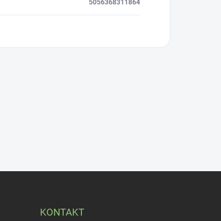
5056368311864
KONTAKT