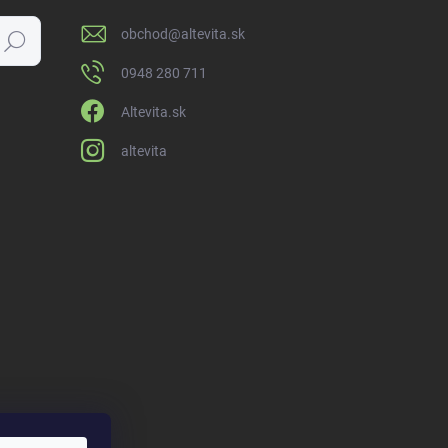
obchod
@
altevita.sk
Hľadať
0948 280 711
Altevita.sk
altevita