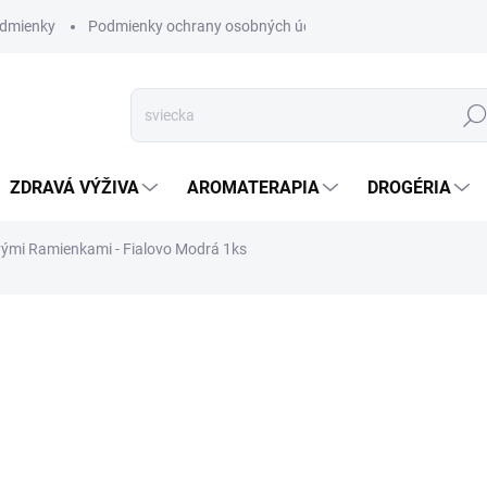
dmienky
Podmienky ochrany osobných údajov
Hľad
ZDRAVÁ VÝŽIVA
AROMATERAPIA
DROGÉRIA
mi Ramienkami - Fialovo Modrá 1ks
nia
ZNAČKA:
AWM
SKLADOM
(2 KS)
Táto očarujúca vzorovaná
Fialovo Modrá
je vhodná na
proste kamkoľvek.