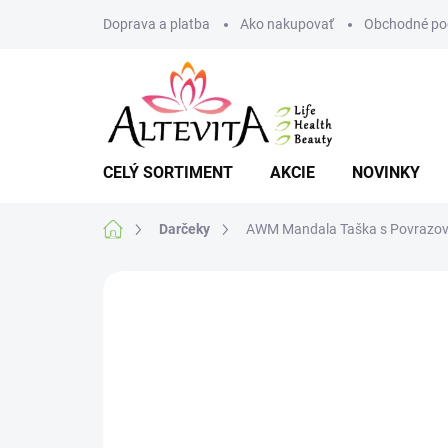
Prejsť
Doprava a platba
Ako nakupovať
Obchodné po
na
obsah
CELÝ SORTIMENT
AKCIE
NOVINKY
Domov
Darčeky
AWM Mandala Taška s Povrazový
Neohodnotené
Podrobnosti hodnote