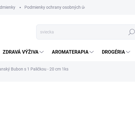
dmienky
Podmienky ochrany osobných údajov
Hľad
ZDRAVÁ VÝŽIVA
AROMATERAPIA
DROGÉRIA
ký Bubon s 1 Paličkou - 20 cm 1ks
nia
ZNAČKA:
AWM
SKLADOM
(>5 KS)
20 cm mandala šaman
zázrak posvätnej harm
šamanský bubon, kompa