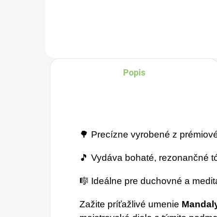
s dizajnom Buddhu
na
mo
koži je výrazný a
ži
kultúrou inšpirovaný
st
bubon, ktorý spája
Te
Popis
bohaté hudobné
ná
tradície západnej Afriky
bo
s duchovnou a
zá
umeleckou symbolikou
bub
budhizmu.
hl
🌳 Precízne vyrobené z prémiov
🎵 Vydáva bohaté, rezonančné 
🎼 Ideálne pre duchovné a medit
Zažite príťažlivé umenie
Mandal