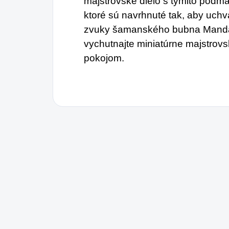
majstrovské dielo s týmito pod
ktoré sú navrhnuté tak, aby uchvát
zvuky šamanského bubna Mandala
vychutnajte miniatúrne majstrovské
pokojom.