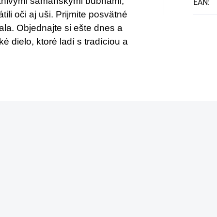
manivými šamanskými bubnami,
EAN
:
ili oči aj uši. Prijmite posvätné
. Objednajte si ešte dnes a
 dielo, ktoré ladí s tradíciou a