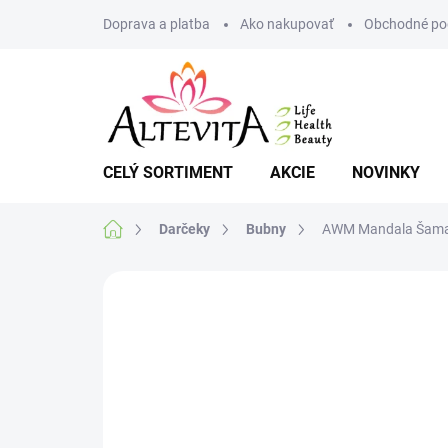
Prejsť
Doprava a platba
Ako nakupovať
Obchodné po
na
obsah
CELÝ SORTIMENT
AKCIE
NOVINKY
Domov
Darčeky
Bubny
AWM Mandala Šamans
Neohodnotené
Podrobnosti hodnote