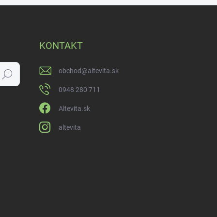
KONTAKT
obchod
@
altevita.sk
Hľadať
0948 280 711
Altevita.sk
altevita