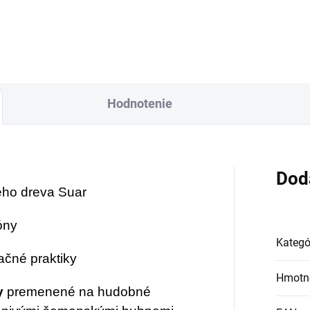
tívom stromu
s dizajnom Freedo
vota:
kde sa rytmus
Rhythm
na koži je
retáva so symbolikou
výrazný a kultúrou
nto jedinečný bicí
inšpirovaný bubon,
Hodnotenie
stroj hladko spája
ktorý spája bohaté
hatú tapisériu
hudobné tradície
padoafrickej
západnej Afriky s
eníckej tradície s
duchovnou a
Dod
bokou symbolikou
umeleckou symbolik
ého dreva Suar
budhizmu.
tóny
Kategó
ačné praktiky
Hmotn
y
premenené na hudobné