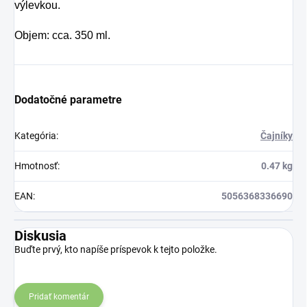
výlevkou.
prípade skvelým
Objem: cca. 350 ml.
riešením.
Dodatočné parametre
Kategória
:
Čajníky
Hmotnosť
:
0.47 kg
EAN
:
5056368336690
Diskusia
Buďte prvý, kto napíše príspevok k tejto položke.
Pridať komentár