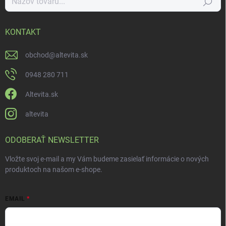
Hľadať
KONTAKT
obchod
@
altevita.sk
0948 280 711
Altevita.sk
altevita
ODOBERAŤ NEWSLETTER
Vložte svoj e-mail a my Vám budeme zasielať informácie o nových
produktoch na našom e-shope.
EMAIL