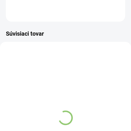
DETAILNÉ INFORMÁCIE
OPÝTAŤ SA
STRÁŽIŤ
Súvisiaci tovar
NOVINKA
83300
SKLADOM
(>5 KS)
Altevita Collagen
Peptides Pure Premium
Box 25 x 8g
Detail