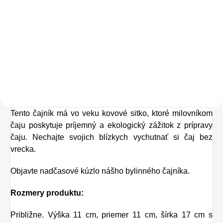
Kolagén sa považuje
za hlavnú zložku
pokožky. Tvorí ju,
dokonca, až
v množstve 80 %.
Ako dobre vieme,
Tento čajník má vo veku kovové sitko, ktoré milovníkom
pokožku ovplyvňujú
čaju poskytuje príjemný a ekologický zážitok z prípravy
mnohé faktory,
čaju. Nechajte svojich blízkych vychutnať si čaj bez
dôsledkom čoho
vrecka.
môže produkcia
Objavte nadčasové kúzlo nášho bylinného čajníka.
kolagénu zanikať.
Preto rad prichádza
Rozmery produktu:
na produkt Verisol,
Približne. Výška 11 cm, priemer 11 cm, šírka 17 cm s
ktorý je v tomto