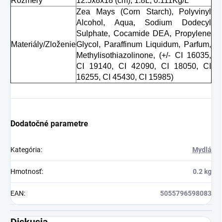
Rozmery
12.5x8x18 (cm)
, 1.8L
, 0.111Kg/L
Zea Mays (Corn Starch), Polyvinyl
Alcohol, Aqua, Sodium Dodecyl
Sulphate, Cocamide DEA, Propylene
Materiály/Zloženie
Glycol, Paraffinum Liquidum, Parfum,
Methylisothiazolinone, (+/- CI 16035,
CI 19140, CI 42090, CI 18050, CI
16255, CI 45430, CI 15985)
Dodatočné parametre
Kategória
:
Mydlá
Hmotnosť
:
0.2 kg
EAN
:
5055796598083
Diskusia