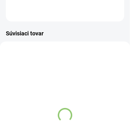
DETAILNÉ INFORMÁCIE
OPÝTAŤ SA
STRÁŽIŤ
Súvisiaci tovar
NOVINKA
83247
VYPREDANÉ
Charlie's Organics sýtená
pitná voda s malinovou a
limetkovou šťavou 330
ml
Detail