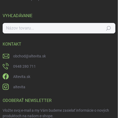
VYHĽADÁVANIE
Hľadať
KONTAKT
obchod
@
altevita.sk
0948 280 711
Altevita.sk
altevita
ODOBERAŤ NEWSLETTER
Vložte svoj e-mail a my Vám budeme zasielať informácie o nových
produktoch na našom e-shope.