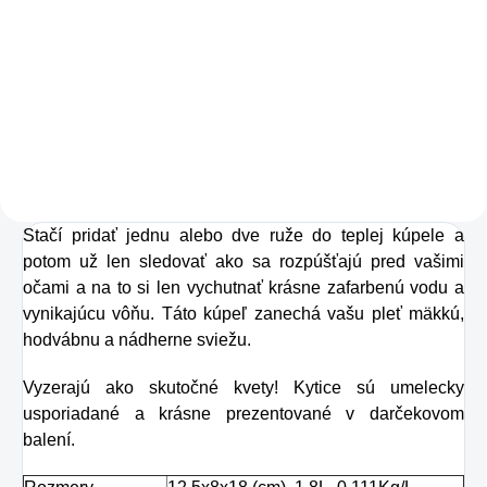
Zažite pravú
osviežujúcu chuť s
Charlie's Organics.
Táto perlivá voda s
prírodnou malinovou
a limetkovou šťavou
Stačí pridať jednu alebo dve ruže do teplej kúpele a
je vyrobená z BIO
potom už len sledovať ako sa rozpúšťajú pred vašimi
certifikovaných
očami a na to si len vychutnať krásne zafarbenú vodu a
prísad. Je skvelá na
vynikajúcu vôňu. Táto kúpeľ zanechá vašu pleť mäkkú,
zahnanie smädu
hodvábnu a nádherne sviežu.
alebo len ako
Vyzerajú ako skutočné kvety! Kytice sú umelecky
osvieženie v týchto
usporiadané a krásne prezentované v darčekovom
sparných dňoch.
balení.