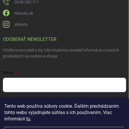
0948 280 711
Altevita.sk
altevita
ODOBERAŤ NEWSLETTER
Vložte svoj e-mail a my Vám budeme zasielať informácie o nových
produktoch na našom e-shope.
EMAIL
Vložením e-mailu súhlasíte s
podmienkami ochrany osobných údajov
Tento web používa súbory cookie. Ďalším prechádzaním
Prihlásiť sa
tohto webu vyjadrujete súhlas s ich používaním. Viac
informácií
tu
.