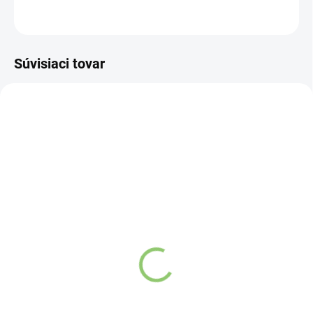
OPÝTAŤ SA
STRÁŽIŤ
Súvisiaci tovar
NOVINKA
NOVINKA
83247
83300
SKLADOM
VYPREDANÉ
(>5 KS)
Charlie's Organics sýtená
Altevita Collagen
pitná voda s malinovou a
Peptides Pure Premium
limetkovou šťavou 330
Box 25 x 8g
ml
Detail
Detail