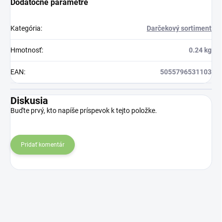
Dodatočné parametre
prípade skvelým
riešením.
Kategória
:
Darčekový sortiment
Hmotnosť
:
0.24 kg
EAN
:
5055796531103
Diskusia
Buďte prvý, kto napíše príspevok k tejto položke.
Pridať komentár