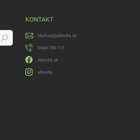
KONTAKT
obchod
@
altevita.sk
Hľadať
0948 280 711
Altevita.sk
altevita