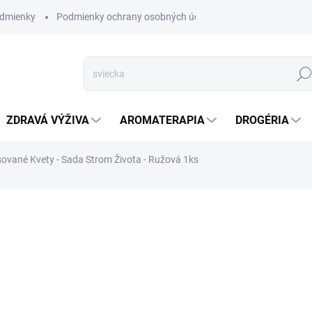
dmienky
Podmienky ochrany osobných údajov
Hľad
ZDRAVÁ VÝŽIVA
AROMATERAPIA
DROGÉRIA
ované Kvety - Sada Strom Života - Ružová 1ks
nia
ZNAČKA:
AWM
SKLADOM
(>5 KS)
Rad
Šperkov z Lisovaný
vyrobený zo skutočných kvetí
DETAILNÉ INFORMÁCIE