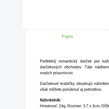
Tvorí ju, dokonca, až
v množstve 80 %. Ako
dobre vieme, pokožku
ovplyvňujú mnohé
Popis
faktory, dôsledkom
čoho môže produkcia
kolagénu zanikať. Preto
rad prichádza na
Perfektný romantický darček pre kaž
produkt Verisol, ktorý je
darčekových obchodov. Táto nádhern
svojich priaznivcov.
v tomto prípade
skvelým riešením.
Darčekové krabičky obsahujú náhrdeln
však môžete ponúknuť aj jednotlivo.
Náhrdelník:
Hmotnosť: 24g, Rozmer: 3.7 x 3cm, Dĺž