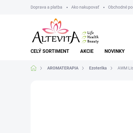
Prejsť
Doprava a platba
Ako nakupovať
Obchodné po
na
obsah
CELÝ SORTIMENT
AKCIE
NOVINKY
Domov
AROMATERAPIA
Ezoterika
AWM Lis
Neohodnotené
Podrobnosti hodnote