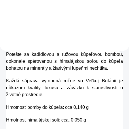
Bylinná, úplne
Zažite pravú
prírodná farba na
osviežujúcu chuť s
vlasy, dodáva lesk a
Charlie's Organics.
vyživuje vlasy, čím
Táto perlivá voda s
im dodáva studený,
prírodnou malinovou
tmavohnedý odtieň.
a limetkovou šťavou
Potešte sa kadidlovou a ružovou kúpeľovou bombou,
je vyrobená z BIO
dokonale spárovanou s himalájskou soľou do kúpeľa
certifikovaných
bohatou na minerály a žiarivými lupeňmi nechtíka.
prísad. Je skvelá na
Každá súprava vyrobená ručne vo Veľkej Británii je
zahnanie smädu
dôkazom kvality, luxusu a záväzku k starostlivosti o
alebo len ako
životné prostredie.
osvieženie v týchto
Hmotnosť bomby do kúpeľa: cca 0,140 g
sparných dňoch.
Hmotnosť himalájskej soli: cca. 0,050 g