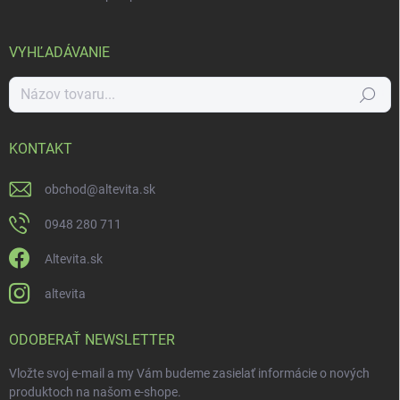
VYHĽADÁVANIE
Hľadať
KONTAKT
obchod
@
altevita.sk
0948 280 711
Altevita.sk
altevita
ODOBERAŤ NEWSLETTER
Vložte svoj e-mail a my Vám budeme zasielať informácie o nových
produktoch na našom e-shope.