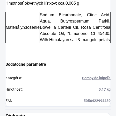
Hmotnosť okvetných lístkov: cca 0,005 g
Sodium Bicarbonate, Citric Acid,
Aqua, Butyrospermum Parkii,
Materiály/Zloženie
Bowellia Carterii Oil, Rosa Centifolia
Absolute Oil, *Limonene, CI 45430.
With Himalayan salt & marigold petals
Dodatočné parametre
Kategória
:
Bomby do kúpeľa
Hmotnosť
:
0.17 kg
EAN
:
5056422994439
Diskusia