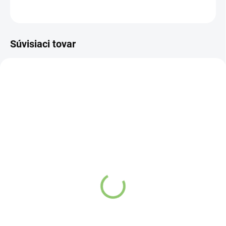
OPÝTAŤ SA
STRÁŽIŤ
Súvisiaci tovar
NOVINKA
NOVINKA
83144
83247
VYPREDANÉ
VYPREDANÉ
Soil&Earth Exkluzívna
Charlie's Organics sýtená
indická henna na vlasy
pitná voda s malinovou a
tmavohnedá 100g
limetkovou šťavou 330
ml
Detail
Detail