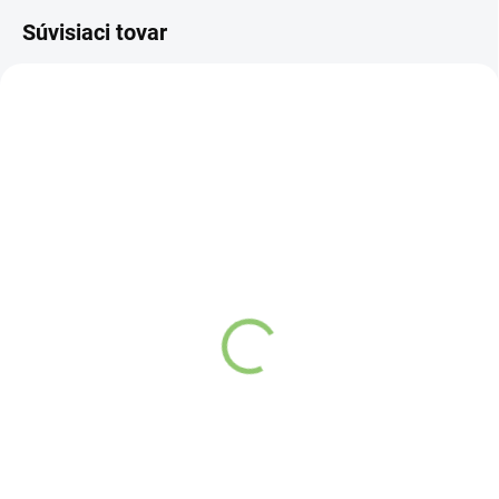
Súvisiaci tovar
NOVINKA
83247
VYPREDANÉ
Charlie's Organics sýtená
pitná voda s malinovou a
limetkovou šťavou 330
ml
Detail
Zažite pravú
osviežujúcu chuť s