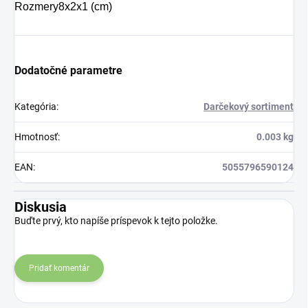
Rozmery
8x2x1 (cm)
Dodatočné parametre
Kategória
:
Darčekový sortiment
Hmotnosť
:
0.003 kg
EAN
:
5055796590124
Diskusia
Buďte prvý, kto napíše príspevok k tejto položke.
Pridať komentár