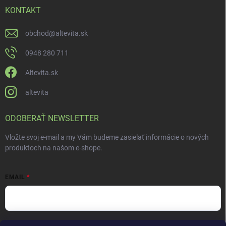
KONTAKT
obchod
@
altevita.sk
0948 280 711
Altevita.sk
altevita
ODOBERAŤ NEWSLETTER
Vložte svoj e-mail a my Vám budeme zasielať informácie o nových
produktoch na našom e-shope.
EMAIL
Vložením e-mailu súhlasíte s
podmienkami ochrany osobných údajov