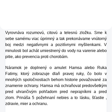
Charlie's Organics.
Táto perlivá voda s
prírodnou malinovou
a limetkovou šťavou
Vyrovnáva rozumovú, citovú a telesnú zložku. Sme k
je vyrobená z BIO
sebe samému viac úprimný a tak prekonávame vnútorný
certifikovaných
boj medzi negatívnymi a pozitívnymi myšlienkami. V
prísad. Je skvelá na
minulosti bol achát umiestnený do vody na varenie alebo
zahnanie smädu
pitie, ako prevencia proti chorobám.
alebo len ako
Náramok je doplnený o amulet Hamsa alebo Ruka
osvieženie v týchto
Fatimy, ktorý zobrazuje dlaň pravej ruky, čo bolo v
sparných dňoch.
mnohých spoločnostiach behom historie považované za
znamenie ochrany. Hamsa má ochraňovat predovšetkým
pred uhrančivým pohľadom pred neprajníkmi a pred
zlom. Prináša 5 požehnaní nebies a to lásku, šťastie ,
zdravie, mier a ochranu.