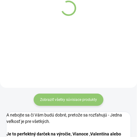
pyramíde, čierny, s
pyramíde, zelený s
broskýňou a papájou,
limetkou a citrónovou
Stromček 20ks
trávou, Klzisko 20ks
Detail
Detail
Darčeková sada
Darčeková sada
čierneho čaju s
zeleného čaju s
príchuťou broskyne
limetkou a
a papáje
citrónovou trávou
Zobraziť všetky súvisiace produkty
A nebojte sa či Vám budú dobré, pretože sa rozťahujú - Jedna
veľkosť je pre všetkých.
Je to perfektný darček na výročie, Vianoce ,Valentína alebo