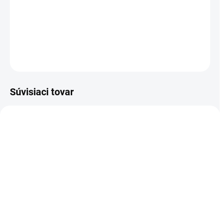
zregenerovať sa po chorobe a tiež zlepšuje koncentráciu
a výkonnosť..
DETAILNÉ INFORMÁCIE
OPÝTAŤ SA
STRÁŽIŤ
Súvisiaci tovar
NOVINKA
NOVINKA
83188
83189
SKLADOM
SKLADOM
(>5 KS)
(>5 KS)
ARÔME ARÔME Čaj v
ARÔME ARÔME Čaj v