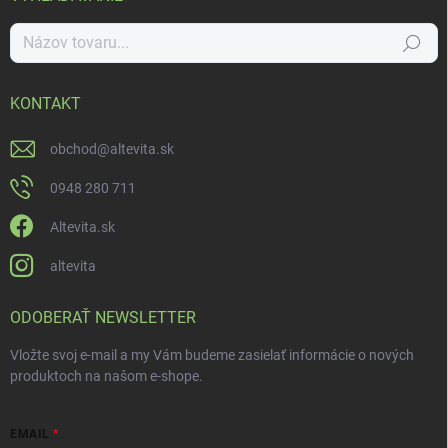
Hľadať
KONTAKT
obchod
@
altevita.sk
0948 280 711
Altevita.sk
altevita
ODOBERAŤ NEWSLETTER
Vložte svoj e-mail a my Vám budeme zasielať informácie o nových
produktoch na našom e-shope.
EMAIL