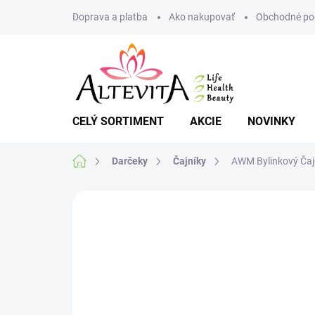
Prejsť
Doprava a platba
Ako nakupovať
Obchodné po
na
obsah
CELÝ SORTIMENT
AKCIE
NOVINKY
Domov
Darčeky
Čajníky
AWM Bylinkový Čaj
Neohodnotené
Podrobnosti hodnote