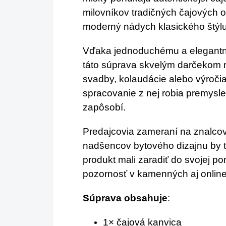
milovníkov tradičných čajových ob
moderný nádych klasického štýlu
Vďaka jednoduchému a elegantn
táto súprava skvelým darčekom na
svadby, kolaudácie alebo výročia
spracovanie z nej robia premysle
zapôsobí.
Predajcovia zameraní na znalcov
nadšencov bytového dizajnu by 
produkt mali zaradiť do svojej p
pozornosť v kamenných aj online
Súprava obsahuje
:
1× čajová kanvica