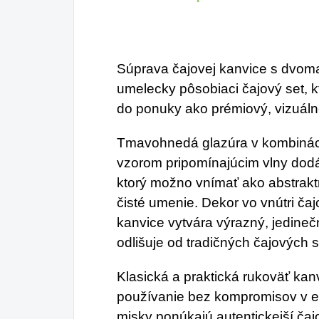
Súprava čajovej kanvice s dvoma
umelecky pôsobiaci čajový set, k
do ponuky ako prémiový, vizuáln
Tmavohnedá glazúra v kombinác
vzorom pripomínajúcim vlny dod
ktorý možno vnímať ako abstrakt
čisté umenie. Dekor vo vnútri ča
kanvice vytvára výrazný, jedine
odlišuje od tradičných čajových 
Klasická a praktická rukoväť ka
používanie bez kompromisov v e
misky ponúkajú autentickejší čajo