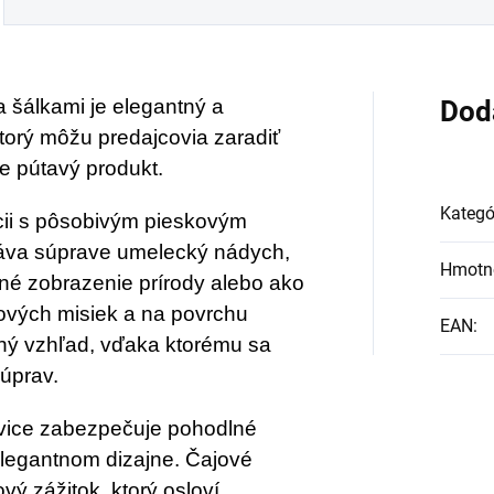
 šálkami je elegantný a
Dod
torý môžu predajcovia zaradiť
e pútavý produkt.
Kategó
ii s pôsobivým pieskovým
áva súprave umelecký nádych,
Hmotn
né zobrazenie prírody alebo ako
jových misiek a na povrchu
EAN
:
čný vzhľad, vďaka ktorému sa
súprav.
nvice zabezpečuje pohodlné
legantnom dizajne. Čajové
vý zážitok, ktorý osloví