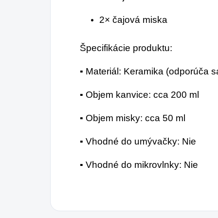
2× čajová miska
Špecifikácie produktu:
▪️ Materiál: Keramika (odporúča 
▪️ Objem kanvice: cca 200 ml
▪️ Objem misky: cca 50 ml
▪️ Vhodné do umývačky: Nie
▪️ Vhodné do mikrovlnky: Nie