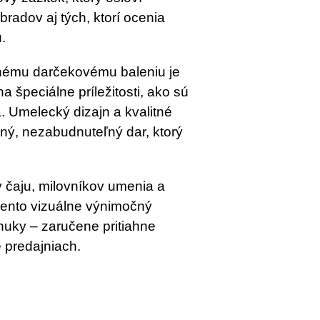
radov aj tých, ktorí ocenia
.
ému darčekovému baleniu je
 špeciálne príležitosti, ako sú
. Umelecký dizajn a kvalitné
ný, nezabudnuteľný dar, ktorý
 čaju, milovníkov umenia a
tento vizuálne výnimočný
onuky – zaručene pritiahne
 predajniach.