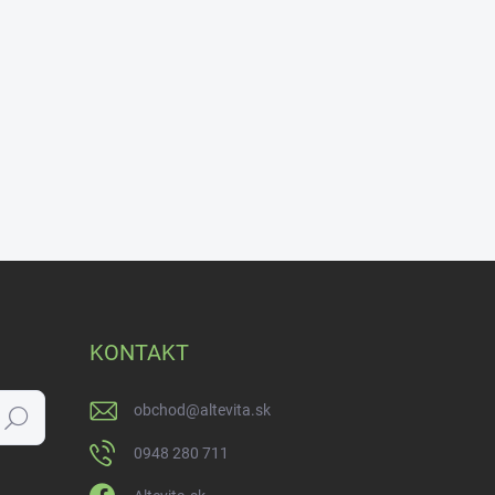
KONTAKT
obchod
@
altevita.sk
Hľadať
0948 280 711