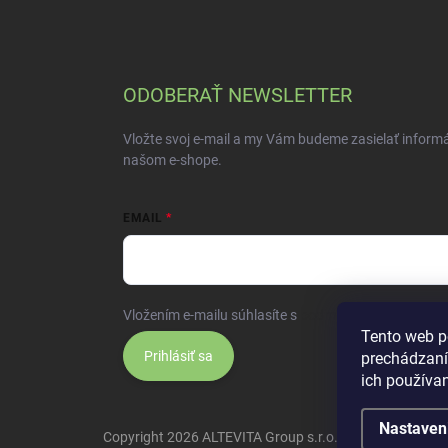
ODOBERAŤ NEWSLETTER
Vložte svoj e-mail a my Vám budeme zasielať inform
našom e-shope.
EMAIL
Vložením e-mailu súhlasíte s
podmienkami ochrany 
Tento web p
Prihlásiť sa
prechádzaní
ich používa
Nastaven
Copyright 2026
ALTEVITA Group s.r.o., life - health - bea