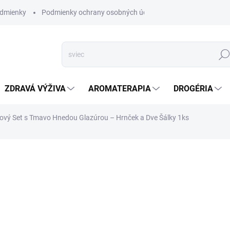
dmienky
Podmienky ochrany osobných údajov
Hľad
ZDRAVÁ VÝŽIVA
AROMATERAPIA
DROGÉRIA
ový Set s Tmavo Hnedou Glazúrou – Hrnček a Dve Šálky 1ks
nia
ZNAČKA:
AWM
SKLADOM
(>5 KS)
Predstavujeme
Bylinný Čajn
DETAILNÉ INFORMÁCIE