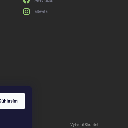
Altevita.sk
altevita
Súhlasím
Vytvoril Shoptet