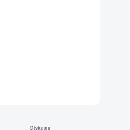
OPÝTAŤ SA
STRÁŽIŤ
Diskusia