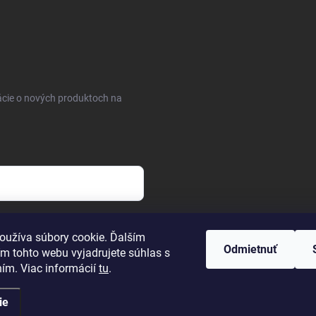
ácie o nových produktoch na
osobných údajov
oužíva súbory cookie. Ďalším
Odmietnuť
m tohto webu vyjadrujete súhlas s
ním. Viac informácií
tu
.
ie
uty
. Všetky práva vyhradené.
Upraviť nastavenie cookies