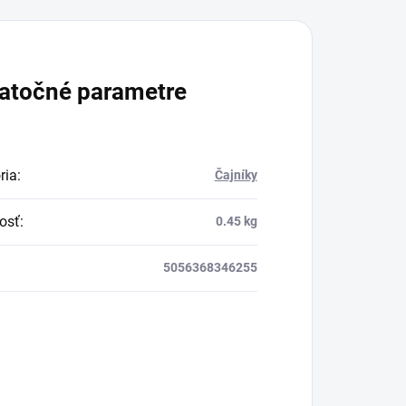
atočné parametre
ria
:
Čajníky
osť
:
0.45 kg
5056368346255