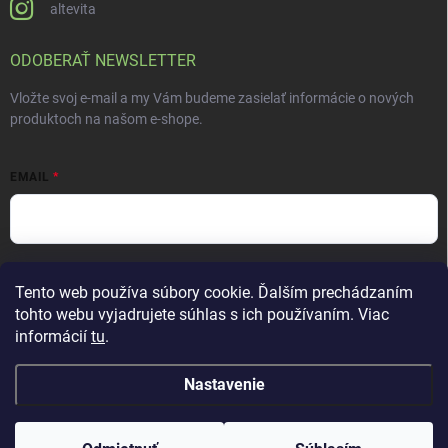
altevita
ODOBERAŤ NEWSLETTER
Vložte svoj e-mail a my Vám budeme zasielať informácie o nových
produktoch na našom e-shope.
EMAIL
Vložením e-mailu súhlasíte s
podmienkami ochrany osobných údajov
Tento web používa súbory cookie. Ďalším prechádzaním
Prihlásiť sa
tohto webu vyjadrujete súhlas s ich používaním. Viac
informácií
tu
.
Nastavenie
Copyright 2026
ALTEVITA Group s.r.o., life - health - beauty
. Všetky práva
vyhradené.
Upraviť nastavenie cookies