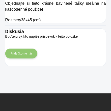
Objednajte si tieto krásne bavlnené tašky ideálne na
každodenné použitie!
Rozmery
38x45 (cm)
Diskusia
Buďte prvý, kto napíše príspevok k tejto položke.
Pridať komentár
Z
á
p