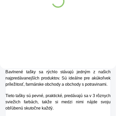
200g
Detail
Detail
Objavte silu a čistotu
Prirodzený
produkt
prírody s Altevita
čisto rastlinného
keltskou soľou -
pôvodu
získaný
zo
vašim novým
semien skorocelu
nenahraditeľným
indického
(Plantago
pomocníkom v
ovata) slúži na
kuchyni!
Bavlnené tašky sa rýchlo stávajú jedným z našich
prečistenie celého
najpredávanejších produktov. Sú ideálne pre akúkoľvek
tela, najmä tráviacej
príležitosť, farmárske obchody a obchody s potravinami.
sústavy.
Tieto tašky sú pevné, praktické, predávajú sa v 3 rôznych
sviežich farbách, takže si medzi nimi nájde svoju
obľúbenú skutočne každý.