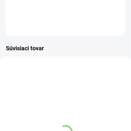
voľbou, ako sa vyhnúť plastovým taškám.
DETAILNÉ INFORMÁCIE
OPÝTAŤ SA
STRÁŽIŤ
Súvisiaci tovar
NOVINKA
NOVINKA
13235
83326
SKLADOM
SKLADOM
(>5 KS)
(>5 KS)
Altevita BIO Indické
Altevita Keltská morská
psyllium celé, vláknina
soľ hrubá 500g