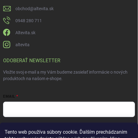
obchod
@
altevita.sk
0948 280 711
Altevita.sk
altevita
ODOBERAŤ NEWSLETTER
Vložte svoj e-mail a my Vám budeme zasielať informácie o nových
produktoch na našom e-shope.
EMAIL
Vložením e-mailu súhlasíte s
podmienkami ochrany osobných údajov
Tento web používa súbory cookie. Ďalším prechádzaním
Prihlásiť sa