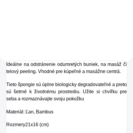
Zažite pravú
osviežujúcu chuť s
Charlie's Organics.
Táto perlivá voda s
prírodnou malinovou
a limetkovou šťavou
Ideálne na odstránenie odumretých buniek, na masáž či
je vyrobená z BIO
telový peeling. Vhodné pre kúpeľné a masážne centrá.
certifikovaných
prísad. Je skvelá na
Tieto špongie sú úplne biologicky degradovateľné a preto
sú šetrné k životnému prostrediu. Užite si chvíľku pre
zahnanie smädu
seba a rozmaznávajte svoju pokožku
alebo len ako
osvieženie v týchto
Materiál: Ľan, Bambus
sparných dňoch.
Rozmery
21x16 (cm)