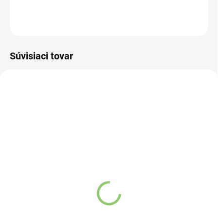
DETAILNÉ INFORMÁCIE
OPÝTAŤ SA
STRÁŽIŤ
Súvisiaci tovar
NOVINKA
83247
VYPREDANÉ
Charlie's Organics sýtená
pitná voda s malinovou a
limetkovou šťavou 330
ml
Detail