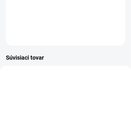
Vám padnú! Domnievame sa, že úloha ponožiek v
každodennom živote je podceňovaná.
DETAILNÉ INFORMÁCIE
OPÝTAŤ SA
STRÁŽIŤ
Súvisiaci tovar
NOVINKA
NOVINKA
83247
83300
SKLADOM
VYPREDANÉ
(>5 KS)
Charlie's Organics sýtená
Altevita Collagen
pitná voda s malinovou a