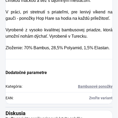
čínskou mačkou a tiež s tajomným mesiacom.
osvieženie v týchto
Preto rad prichádza
sparných dňoch.
V práci, pri stretnutí s priateľmi, pre lenivý víkend na
na produkt Verisol,
gauči - ponožky Hop Hare sa hodia na každú príležitosť.
ktorý je v tomto
prípade skvelým
Vyrobené z vysoko kvalitnej bambusovej priadze, ktorá
umožní nohám dýchať. Vyrobené v Turecku.
riešením.
Zloženie: 70% Bambus, 28,5% Polyamid, 1,5% Elastan.
Dodatočné parametre
Kategória
:
Bambusové ponožky
EAN
:
Zvoľte variant
Diskusia