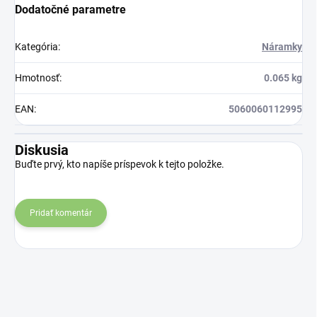
sparných dňoch.
Dodatočné parametre
na produkt Verisol,
ktorý je v tomto
Kategória
:
Náramky
prípade skvelým
riešením.
Hmotnosť
:
0.065 kg
EAN
:
5060060112995
Diskusia
Buďte prvý, kto napíše príspevok k tejto položke.
Pridať komentár