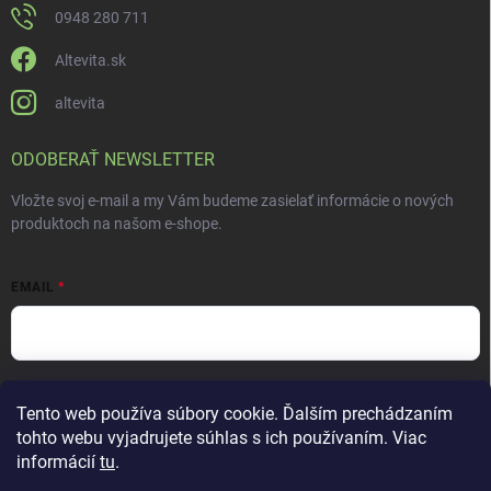
0948 280 711
Altevita.sk
altevita
ODOBERAŤ NEWSLETTER
Vložte svoj e-mail a my Vám budeme zasielať informácie o nových
produktoch na našom e-shope.
EMAIL
Vložením e-mailu súhlasíte s
podmienkami ochrany osobných údajov
Tento web používa súbory cookie. Ďalším prechádzaním
Prihlásiť sa
tohto webu vyjadrujete súhlas s ich používaním. Viac
informácií
tu
.