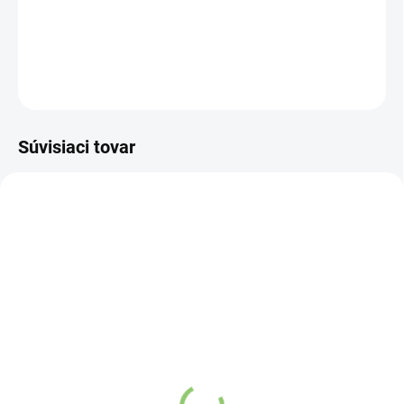
Zelenou Šnúrkou.
DETAILNÉ INFORMÁCIE
OPÝTAŤ SA
STRÁŽIŤ
Súvisiaci tovar
NOVINKA
NOVINKA
83247
83300
SKLADOM
VYPREDANÉ
(>5 KS)
Charlie's Organics sýtená
Altevita Collagen
pitná voda s malinovou a
Peptides Pure Premium
limetkovou šťavou 330
Box 25 x 8g