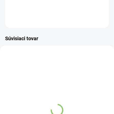
DETAILNÉ INFORMÁCIE
OPÝTAŤ SA
STRÁŽIŤ
Súvisiaci tovar
NOVINKA
83247
VYPREDANÉ
Charlie's Organics sýtená
pitná voda s malinovou a
limetkovou šťavou 330
ml