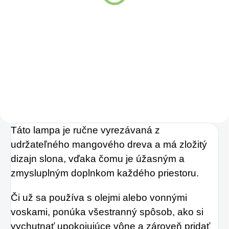
Detail
Zažite pravú
osviežujúcu chuť s
Charlie's Organics.
Táto perlivá voda s
prírodnou malinovou
a limetkovou šťavou
Táto lampa je ručne vyrezávaná z
je vyrobená z BIO
udržateľného mangového dreva a má zložitý
certifikovaných
dizajn slona, vďaka čomu je úžasným a
prísad. Je skvelá na
zmysluplným doplnkom každého priestoru.
zahnanie smädu
alebo len ako
Či už sa používa s olejmi alebo vonnými
osvieženie v týchto
voskami, ponúka všestranný spôsob, ako si
sparných dňoch.
vychutnať upokojujúce vône a zároveň pridať