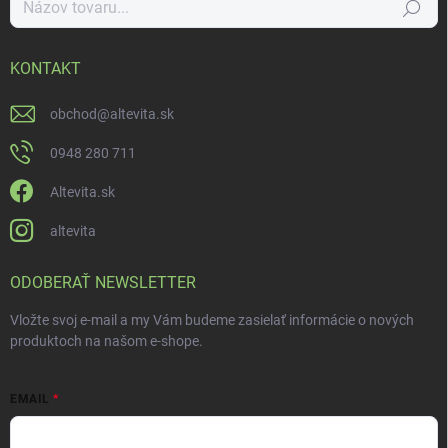
Hľadať
KONTAKT
obchod
@
altevita.sk
0948 280 711
Altevita.sk
altevita
ODOBERAŤ NEWSLETTER
Vložte svoj e-mail a my Vám budeme zasielať informácie o nových
produktoch na našom e-shope.
EMAIL