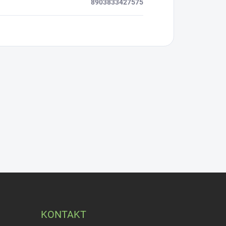
8903833427575
KONTAKT