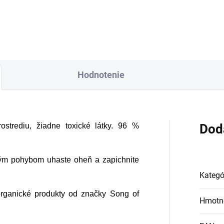
harmónie a
inčekovým podtónom,
duchovného pokoj
m vytvára uzemnenú
stabilnú atmosféru. Je
odná pre zákazníkov,
Hodnotenie
orí uprednostňujú
šie, tradičnejšie
ómy často spájané s
ditáciou, jogovou
ostrediu, žiadne toxické látky. 96 %
Dod
axou alebo
stredeným
dkým pohybom uhaste oheň a zapichnite
počinkom.
Kategó
organické produkty od značky Song of
Hmotn