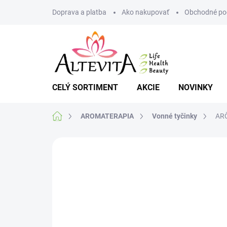
Prejsť
Doprava a platba
Ako nakupovať
Obchodné po
na
obsah
CELÝ SORTIMENT
AKCIE
NOVINKY
Domov
AROMATERAPIA
Vonné tyčinky
ARÔ
Neohodnotené
Podrobnosti hodnote