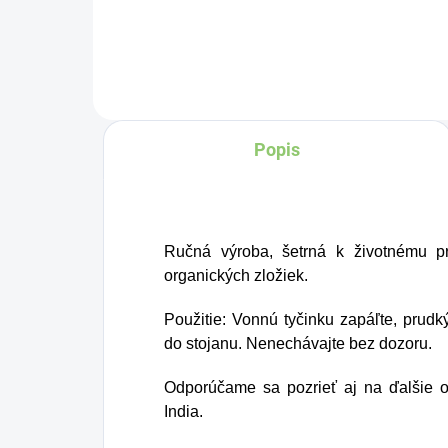
pokojnú arómu s jemne
kl
tradičný charakter, ktorý
čí
osloví zákazníkov
a 
hľadajúcich niečo
vh
Popis
výrazné, no zároveň
kt
jemné.
hlb
ar
me
Ručná výroba, šetrná k životnému pr
pr
organických zložiek.
sú
Použitie: Vonnú tyčinku zapáľte, pru
od
do stojanu. Nenechávajte bez dozoru.
Odporúčame sa pozrieť aj na ďalšie 
India.