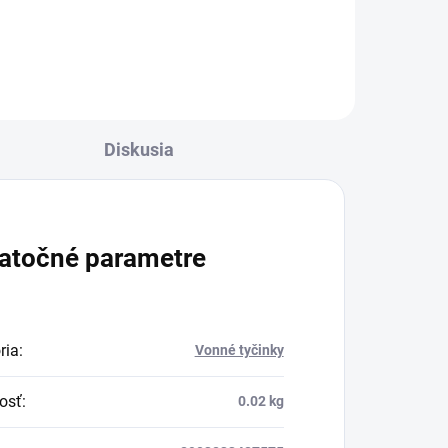
Charlie's Organics. Táto
a
perlivá voda s prírodnou
malinovou a limetkovou
šťavou je vyrobená z
BIO certifikovaných
Diskusia
prísad. Je skvelá na
zahnanie smädu alebo
len ako osvieženie v
atočné parametre
týchto sparných dňoch.
ria
:
Vonné tyčinky
osť
:
0.02 kg