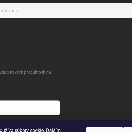
ácie o nových produktoch na
osobných údajov
oužíva súbory cookie. Ďalším