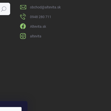
obchod
@
altevita.sk
Hľadať
0948 280 711
Altevita.sk
altevita