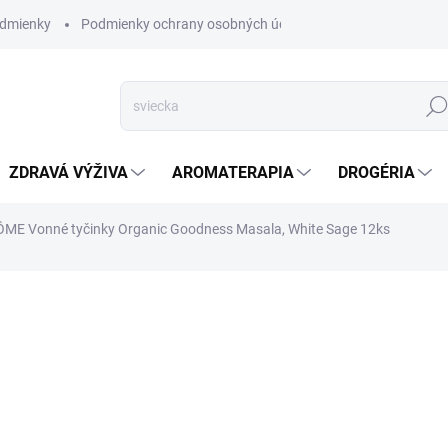
dmienky
Podmienky ochrany osobných údajov
Hľad
ZDRAVÁ VÝŽIVA
AROMATERAPIA
DROGÉRIA
ME Vonné tyčinky Organic Goodness Masala, White Sage 12ks
nia
ZNAČKA:
ARÔME
SKLADOM
(>5 KS)
Tieto ručne vyrábané tyčin
prírodného dreveného prášk
ktoré umožňujú skutočne ob
vyčistiť myseľ, zvyšuje 