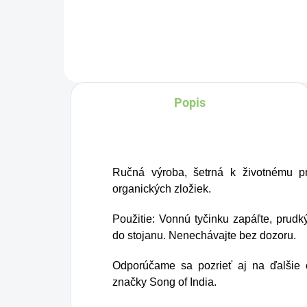
Charlie's Organics. Táto
Tv
perlivá voda s prírodnou
v 
malinovou a limetkovou
do
šťavou je vyrobená z
ov
BIO certifikovaných
Popis
fa
prísad. Je skvelá na
čo
zahnanie smädu alebo
ko
len ako osvieženie v
ra
Ručná výroba, šetrná k životnému pr
týchto sparných dňoch.
pro
organických zložiek.
v 
Použitie: Vonnú tyčinku zapáľte, pru
sk
do stojanu. Nenechávajte bez dozoru.
Odporúčame sa pozrieť aj na ďalšie
značky Song of India.