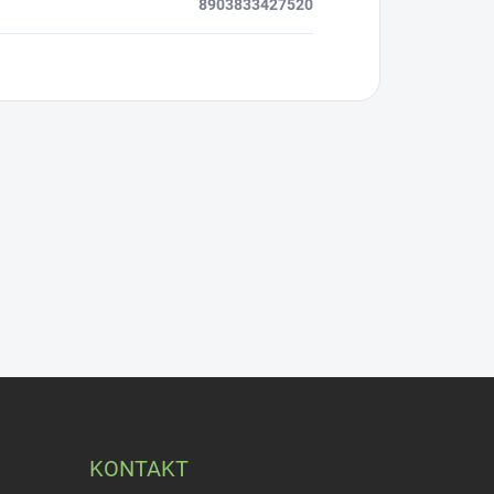
8903833427520
KONTAKT