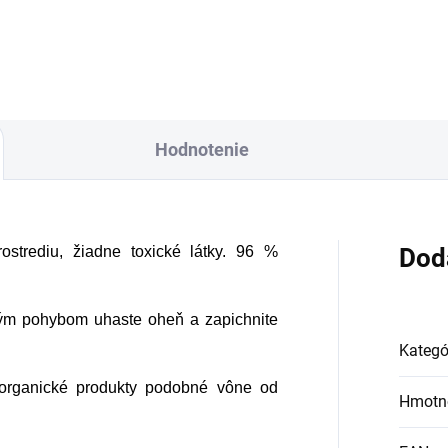
orí ju, dokonca, až
množstve 80 %. Ako
bre vieme, pokožku
plyvňujú mnohé
Hodnotenie
ktory, dôsledkom
ho môže produkcia
lagénu zanikať. Preto
d prichádza na
ostrediu, žiadne toxické látky. 96 %
Dod
dukt Verisol, ktorý je
tomto prípade
dkým pohybom uhaste oheň a zapichnite
velým riešením.
Kategó
 organické produkty podobné vône od
Hmotn