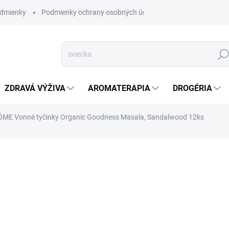
dmienky
Podmienky ochrany osobných údajov
Hľad
ZDRAVÁ VÝŽIVA
AROMATERAPIA
DROGÉRIA
ME Vonné tyčinky Organic Goodness Masala, Sandalwood 12ks
nia
ZNAČKA:
ARÔME
VYPREDANÉ
Tieto ručne vyrábané tyčin
prírodného dreveného prášk
ktoré umožňujú skutočne ob
santalového dreva vytvorí pr