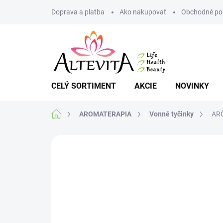
Prejsť
Doprava a platba
Ako nakupovať
Obchodné po
na
obsah
CELÝ SORTIMENT
AKCIE
NOVINKY
Domov
AROMATERAPIA
Vonné tyčinky
ARÔ
Neohodnotené
Podrobnosti hodnote