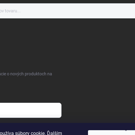
ácie o nových produktoch na
osobných údajov
oužíva súbory cookie. Ďalším