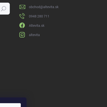
obchod
@
altevita.sk
Hľadať
0948 280 711
Altevita.sk
altevita