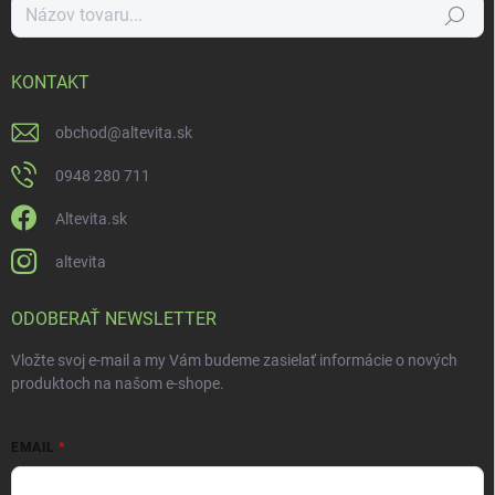
Hľadať
KONTAKT
obchod
@
altevita.sk
0948 280 711
Altevita.sk
altevita
ODOBERAŤ NEWSLETTER
Vložte svoj e-mail a my Vám budeme zasielať informácie o nových
produktoch na našom e-shope.
EMAIL