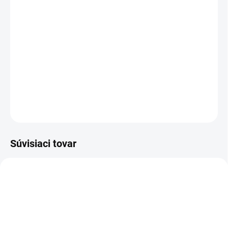
starostlivo pripravené z prírodného dreveného prášku a
výťažkov z bylinných esenciálnych olejov, ktoré
umožňujú skutočne obohacujúci zážitok. Ich vôňa
pomáha vyčistiť myseľ, zvyšuje uvedomenie si seba
samého počas meditácie a vytvára auru pozitívnej
energie.
DETAILNÉ INFORMÁCIE
OPÝTAŤ SA
STRÁŽIŤ
Súvisiaci tovar
NOVINKA
83300