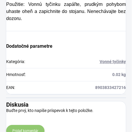
dôsledkom čoho
Použitie: Vonnú tyčinku zapáľte, prudkým pohybom
uhaste oheň a zapichnite do stojanu. Nenechávajte bez
môže produkcia
dozoru.
kolagénu zanikať.
Preto rad prichádza
na produkt Verisol,
Dodatočné parametre
ktorý je v tomto
prípade skvelým
Kategória
:
Vonné tyčinky
riešením.
Hmotnosť
:
0.02 kg
EAN
:
8903833427216
Diskusia
Buďte prvý, kto napíše príspevok k tejto položke.
Pridať komentár