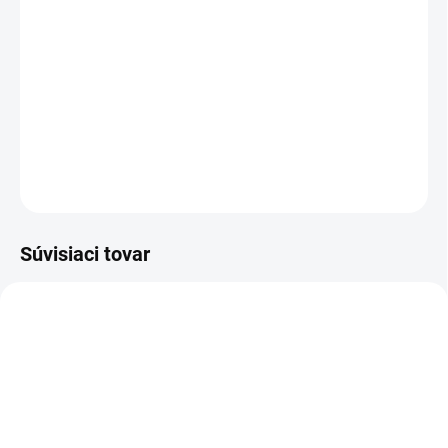
bude aj krásnou dekoráciou. Vonná sviečka v
skle je balená do darčekovej krabičky s
vianočnými motívmi a s viečkom tvarovaným
do kvetu.
DETAILNÉ INFORMÁCIE
OPÝTAŤ SA
STRÁŽIŤ
Súvisiaci tovar
NOVINKA
83300