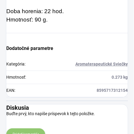
môže produkcia
Doba horenia: 22 hod.
kolagénu zanikať.
Hmotnosť: 90 g.
Preto rad prichádza
na produkt Verisol,
ktorý je v tomto
Dodatočné parametre
prípade skvelým
riešením.
Kategória
:
Aromaterapeutické Sviečky
Hmotnosť
:
0.273 kg
EAN
:
8595717312154
Diskusia
Buďte prvý, kto napíše príspevok k tejto položke.