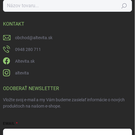
Hľadať
KONTAKT
obchod
@
altevita.sk
0948 280 711
Altevita.sk
altevita
ODOBERAŤ NEWSLETTER
Vložte svoj e-mail a my Vám budeme zasielať informácie o nových
produktoch na našom e-shope.
EMAIL