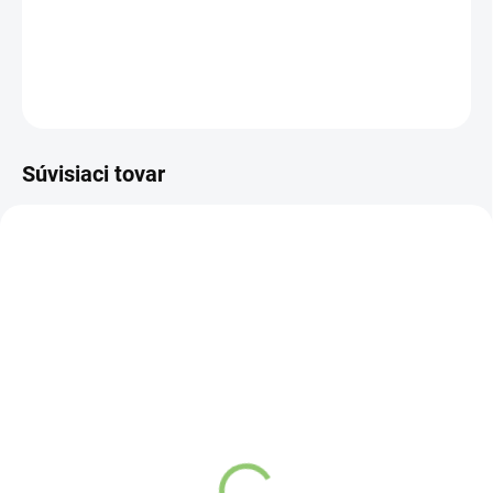
vianočného venca.
DETAILNÉ INFORMÁCIE
OPÝTAŤ SA
STRÁŽIŤ
Súvisiaci tovar
NOVINKA
NOVINKA
83247
83300
SKLADOM
VYPREDANÉ
(>5 KS)
Charlie's Organics sýtená
Altevita Collagen
pitná voda s malinovou a
Peptides Pure Premium
limetkovou šťavou 330
Box 25 x 8g