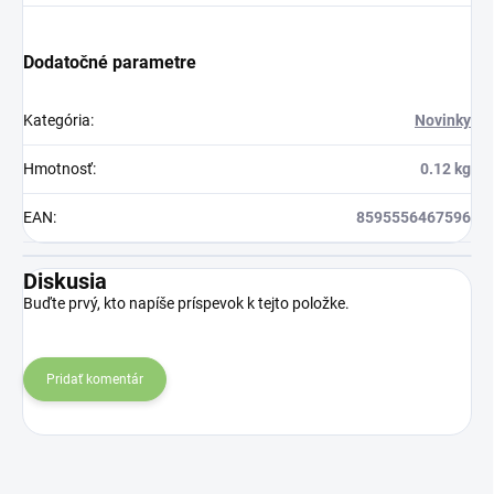
sparných dňoch.
na produkt Verisol,
ktorý je v tomto
Dodatočné parametre
prípade skvelým
riešením.
Kategória
:
Novinky
Hmotnosť
:
0.12 kg
EAN
:
8595556467596
Diskusia
Buďte prvý, kto napíše príspevok k tejto položke.
Pridať komentár