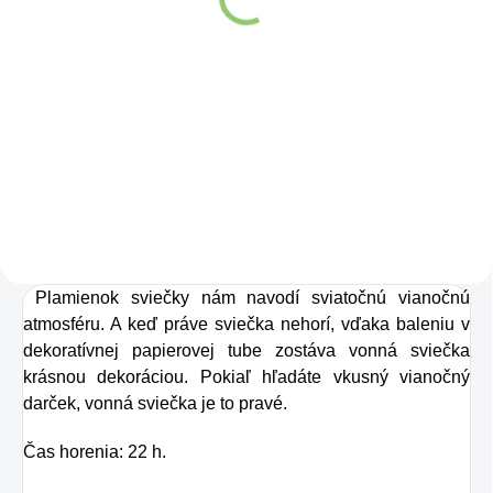
ml
Detail
Detail
Zažite pravú
Kolagén sa považuje
osviežujúcu chuť s
za hlavnú zložku
Charlie's Organics.
pokožky. Tvorí ju,
Táto perlivá voda s
dokonca, až
prírodnou malinovou
v množstve 80 %.
a limetkovou šťavou
Ako dobre vieme,
je vyrobená z BIO
Plamienok sviečky nám navodí sviatočnú vianočnú
pokožku ovplyvňujú
certifikovaných
atmosféru. A keď práve sviečka nehorí, vďaka baleniu v
mnohé faktory,
dekoratívnej papierovej tube zostáva vonná sviečka
prísad. Je skvelá na
dôsledkom čoho
krásnou dekoráciou. Pokiaľ hľadáte vkusný vianočný
zahnanie smädu
môže produkcia
darček, vonná sviečka je to pravé.
alebo len ako
kolagénu zanikať.
Čas horenia: 22 h.
osvieženie v týchto
Preto rad prichádza