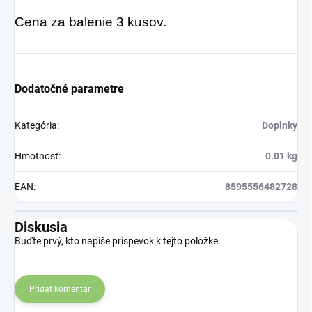
z nich z jej
Cena za balenie 3 kusov.
obľúbených príchutí.
Poznajte ju viac na
@tanbyklara na
Instagram.
Dodatočné parametre
Kategória
:
Doplnky
Hmotnosť
:
0.01 kg
EAN
:
8595556482728
Diskusia
Buďte prvý, kto napíše príspevok k tejto položke.
Pridať komentár