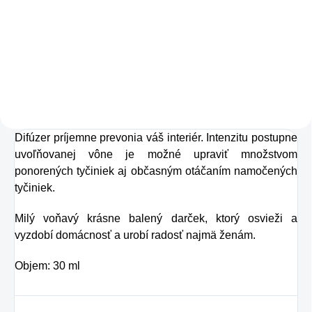
Zažite pravú
osviežujúcu chuť s
Charlie's Organics.
Táto perlivá voda s
prírodnou malinovou
a limetkovou šťavou
Difúzer príjemne prevonia váš interiér. Intenzitu postupne
je vyrobená z BIO
uvoľňovanej vône je možné upraviť množstvom
certifikovaných
ponorených tyčiniek aj občasným otáčaním namočených
prísad. Je skvelá na
tyčiniek.
zahnanie smädu
Milý voňavý krásne balený darček, ktorý osvieži a
alebo len ako
vyzdobí domácnosť a urobí radosť najmä ženám.
osvieženie v týchto
Objem: 30 ml
sparných dňoch.