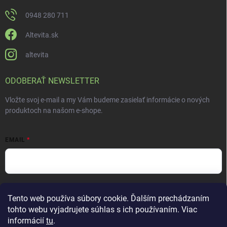
0948 280 711
Altevita.sk
altevita
ODOBERAŤ NEWSLETTER
Vložte svoj e-mail a my Vám budeme zasielať informácie o nových
produktoch na našom e-shope.
EMAIL
Vložením e-mailu súhlasíte s
podmienkami ochrany osobných údajov
Tento web používa súbory cookie. Ďalším prechádzaním
Prihlásiť sa
tohto webu vyjadrujete súhlas s ich používaním. Viac
informácií
tu
.