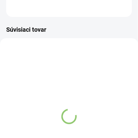
OPÝTAŤ SA
STRÁŽIŤ
Súvisiaci tovar
NOVINKA
83247
VYPREDANÉ
Charlie's Organics sýtená
pitná voda s malinovou a
limetkovou šťavou 330
ml
Detail