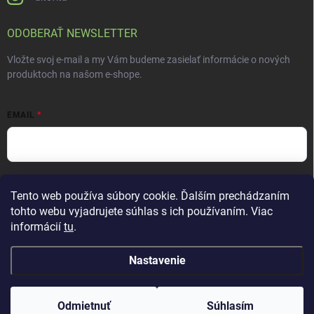
ODOBERAŤ NEWSLETTER
Vložte svoj e-mail a my Vám budeme zasielať informácie o nových
produktoch na našom e-shope.
EMAIL
Vložením e-mailu súhlasíte s
podmienkami ochrany osobných údajov
Tento web používa súbory cookie. Ďalším prechádzaním
Prihlásiť sa
tohto webu vyjadrujete súhlas s ich používaním. Viac
informácií
tu
.
Nastavenie
Copyright 2026
ALTEVITA Group s.r.o., life - health - beauty
. Všetky práva
vyhradené.
Upraviť nastavenie cookies
Odmietnuť
Súhlasím