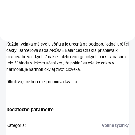
Charlie's Organics.
Táto perlivá voda s
prírodnou malinovou
a limetkovou šťavou
Každá tyčinka má svoju vôňu a je určená na podporu jednej určitej
je vyrobená z BIO
čakry. Darčeková sada ARÔME Balanced Chakra prispieva k
certifikovaných
rovnováhe všetkých 7 čakier, alebo energetických miest v našom
tele. V hinduistickom učení verí, že pokiaľ sú všetky čakry v
prísad. Je skvelá na
harmónii, je harmonický aj život človeka.
zahnanie smädu
Dlhotrvajúce horenie, prémiová kvalita.
alebo len ako
osvieženie v týchto
sparných dňoch.
Dodatočné parametre
Kategória
:
Vonné tyčinky