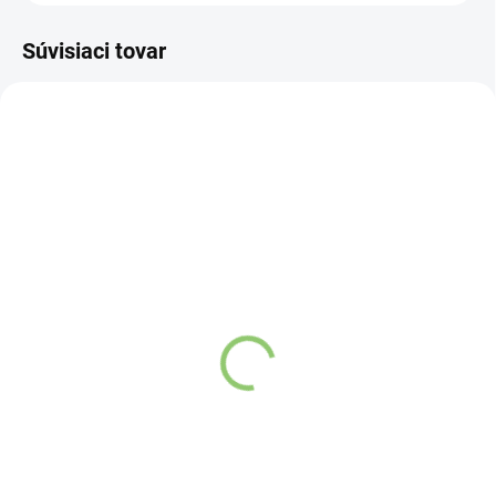
Súvisiaci tovar
NOVINKA
83247
VYPREDANÉ
Charlie's Organics sýtená
pitná voda s malinovou a
limetkovou šťavou 330
ml
Detail
Zažite pravú
osviežujúcu chuť s