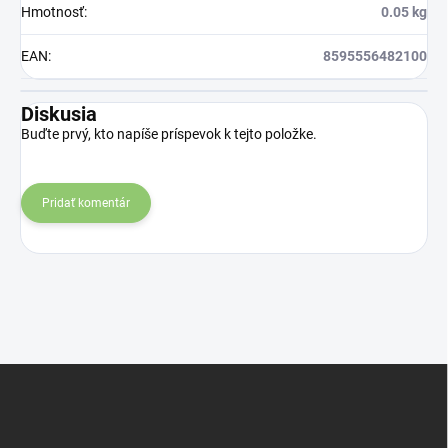
Hmotnosť
:
0.05 kg
EAN
:
8595556482100
Diskusia
Buďte prvý, kto napíše príspevok k tejto položke.
Pridať komentár
Z
á
p
ä